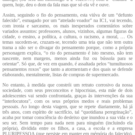
quem, hoje, deu o dom da fala mas que só ela vê e ouve.
Assim, seguindo o fio do pensamento, esta viúva de um “defunto
falecido”, esmagado por um “atrelado voador” na IC1, vai tecendo,
com ironia e sarcasmo, os mais inesperados comentários sobre
variados assuntos: professores, alunos, vizinhos, algumas figuras da
cidade, o ensino, a política, a cultura, o racismo, a moral, … Os
temas sucedem-se, cruzam-se, tecendo uma teia que não tem outra
trama a não ser o divagar do pensamento porque, como a própria
personagem explica, “o rio do pensamento é isto mesmo, não tem
nascente, nem margens, menos ainda foz ou bússola para se
orientar”. Só que, de vez em quando, é assaltada pelos “tumultuosos
pensamentos roxos” que tanto a atormentam e dos quais se defende
elaborando, mentalmente, listas de compras de supermercado.
No entanto, à medida que constrói um retrato corrosivo da nossa
sociedade, com seus preconceitos e hipocrisias, esta mãe de dois
adolescentes vai sendo confrontada, graças às intervenções da sua
“interlocutora”, com os seus próprios medos e reais problemas
pessoais. Ao longo desta viagem, que se repete diariamente, há já
três anos, com espírito de sacrifício, tal “quotidiana peregrinação”,
acaba por tomar consciência do desleixo que inundou a sua vida e o
seu ser. Sem tempo para nada nem para ninguém (incluindo ela
própria), dividida entre os filhos, a casa, a escola e a empresa
PLURIPESSOA (que persiste em manter em mémória do falecido),