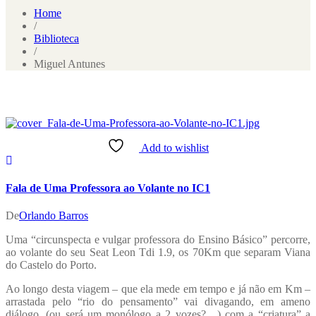
Home
/
Biblioteca
/
Miguel Antunes
Add to wishlist
Fala de Uma Professora ao Volante no IC1
De
Orlando Barros
Uma “circunspecta e vulgar professora do Ensino Básico” percorre,
ao volante do seu Seat Leon Tdi 1.9, os 70Km que separam Viana
do Castelo do Porto.
Ao longo desta viagem – que ela mede em tempo e já não em Km –
arrastada pelo “rio do pensamento” vai divagando, em ameno
diálogo, (ou será um monólogo a 2 vozes?…) com a “criatura” a