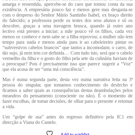
amarga e ressentida, apercebe-se do caos que tomou conta da sua
existência. A empresária pouco faz e menos gere mas desgasta-se
com o despreso do Senhor Mário Santinho Isabel, ex braço direito
do falecido; a professora perde os testes dos seus alunos e só os
descobre, graças a uma travagem brusca, quando já outro ano
lectivo está prestes a iniciar; a mãe pouco vê os filhos, cada vez
menos os conhece e nem sabe se a filha reprovou; a mulher não tem
tempo para nada e menos ainda para ir ao cabeleireiro pintar os
“subversivos cabelos brancos” que tantos a incomodam; o carro, de
tão sujo, já nem tem cor definida… Com tudo isto, será que o cabelo
vermelho da filha e o gosto do filho pela arte da culinária haviam de
a preocupar? Pois é precisamente isso que parece sugerir a “Voz”
que ela acusa de ser “uma má consciência”.
Mas é numa segunda parte, desta vez numa narrativa feita na 3ª
pessoa do singular, que tomamos conhecimento do desfecho e
ficamos a saber quais as consequências destas deambulações pelos
meandros do pensamento (consciente ou não). É o momento de
fazer escolhas, de tomar decisões, de olhar para o presente e retomar
a vida.
Um “golpe de asa” antes do regresso definitivo pela IC1 em
direcção a Viana do Castelo.
Add to wishlist