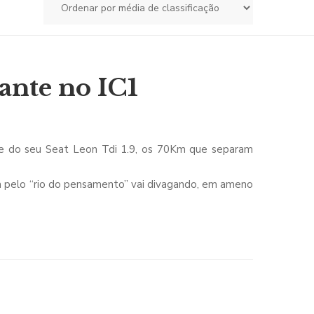
ante no IC1
nte do seu Seat Leon Tdi 1.9, os 70Km que separam
 pelo “rio do pensamento” vai divagando, em ameno
 o dom da fala mas que só ela vê e ouve.
”, esmagado por um “atrelado voador” na IC1, vai
os assuntos: professores, alunos, vizinhos, algumas
temas sucedem-se, cruzam-se, tecendo uma teia que não
a personagem explica, “o rio do pensamento é isto
 orientar”. Só que, de vez em quando, é assaltada
is se defende elaborando, mentalmente, listas de