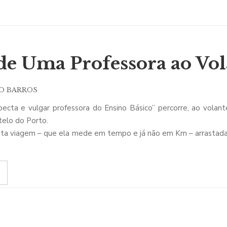
 de Uma Professora ao Vol
O BARROS
pecta e vulgar professora do Ensino Básico” percorre, ao vola
telo do Porto.
ta viagem – que ela mede em tempo e já não em Km – arrastada
será um monólogo a 2 vozes?…) com a “criatura” a quem, hoje, deu
ndo o fio do pensamento, esta viúva de um “defunto falecido
 ironia e sarcasmo, os mais inesperados comentários sobre variad
dade, o ensino, a política, a cultura, o racismo, a moral, … Os 
ama a não ser o divagar do pensamento porque, como a própri
em nascente, nem margens, menos ainda foz ou bússola para se
ltuosos pensamentos roxos” que tanto a atormentam e dos qua