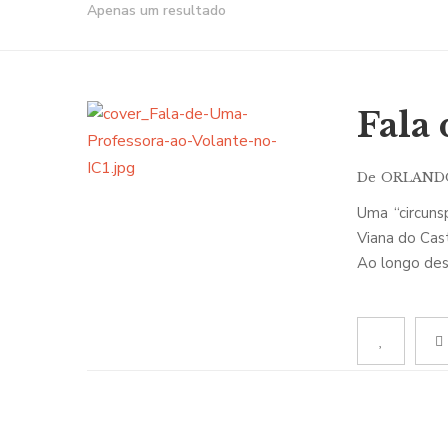
Apenas um resultado
Fala
De
ORLAND
Uma “circuns
Viana do Cas
Ao longo des
diálogo, (ou 
Assim, segui
tecendo, com
figuras da ci
tem outra tr
mesmo, não t
pelos “tumu