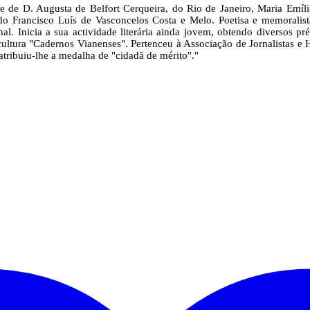
as, e de D. Augusta de Belfort Cerqueira, do Rio de Janeiro, Maria E
rido Francisco Luís de Vasconcelos Costa e Melo. Poetisa e memoralis
nal. Inicia a sua actividade literária ainda jovem, obtendo diversos p
de cultura "Cadernos Vianenses". Pertenceu à Associação de Jornalistas
tribuiu-lhe a medalha de "cidadã de mérito"."