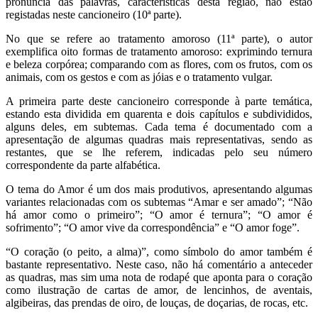
pronúncia das palavras, características desta região, não estão
registadas neste cancioneiro (10ª parte).
No que se refere ao tratamento amoroso (11ª parte), o autor
exemplifica oito formas de tratamento amoroso: exprimindo ternura
e beleza corpórea; comparando com as flores, com os frutos, com os
animais, com os gestos e com as jóias e o tratamento vulgar.
A primeira parte deste cancioneiro corresponde à parte temática,
estando esta dividida em quarenta e dois capítulos e subdivididos,
alguns deles, em subtemas. Cada tema é documentado com a
apresentação de algumas quadras mais representativas, sendo as
restantes, que se lhe referem, indicadas pelo seu número
correspondente da parte alfabética.
O tema do Amor é um dos mais produtivos, apresentando algumas
variantes relacionadas com os subtemas “Amar e ser amado”; “Não
há amor como o primeiro”; “O amor é ternura”; “O amor é
sofrimento”; “O amor vive da correspondência” e “O amor foge”.
“O coração (o peito, a alma)”, como símbolo do amor também é
bastante representativo. Neste caso, não há comentário a anteceder
as quadras, mas sim uma nota de rodapé que aponta para o coração
como ilustração de cartas de amor, de lencinhos, de aventais,
algibeiras, das prendas de oiro, de louças, de doçarias, de rocas, etc.