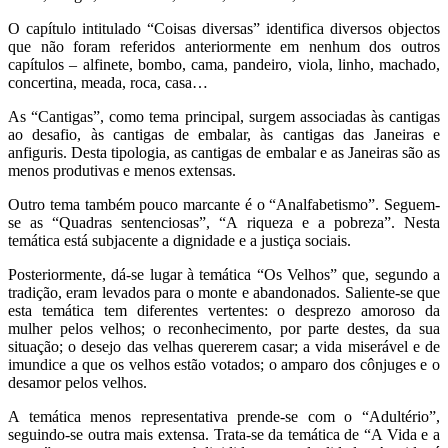
O capítulo intitulado “Coisas diversas” identifica diversos objectos
que não foram referidos anteriormente em nenhum dos outros
capítulos – alfinete, bombo, cama, pandeiro, viola, linho, machado,
concertina, meada, roca, casa…
As “Cantigas”, como tema principal, surgem associadas às cantigas
ao desafio, às cantigas de embalar, às cantigas das Janeiras e
anfiguris. Desta tipologia, as cantigas de embalar e as Janeiras são as
menos produtivas e menos extensas.
Outro tema também pouco marcante é o “Analfabetismo”. Seguem-
se as “Quadras sentenciosas”, “A riqueza e a pobreza”. Nesta
temática está subjacente a dignidade e a justiça sociais.
Posteriormente, dá-se lugar à temática “Os Velhos” que, segundo a
tradição, eram levados para o monte e abandonados. Saliente-se que
esta temática tem diferentes vertentes: o desprezo amoroso da
mulher pelos velhos; o reconhecimento, por parte destes, da sua
situação; o desejo das velhas quererem casar; a vida miserável e de
imundice a que os velhos estão votados; o amparo dos cônjuges e o
desamor pelos velhos.
A temática menos representativa prende-se com o “Adultério”,
seguindo-se outra mais extensa. Trata-se da temática de “A Vida e a