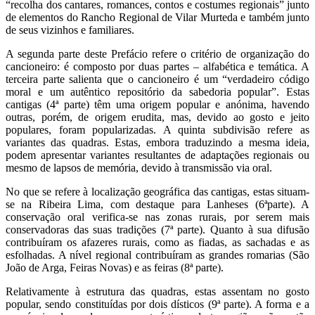
“recolha dos cantares, romances, contos e costumes regionais” junto
de elementos do Rancho Regional de Vilar Murteda e também junto
de seus vizinhos e familiares.
A segunda parte deste Prefácio refere o critério de organização do
cancioneiro: é composto por duas partes – alfabética e temática. A
terceira parte salienta que o cancioneiro é um “verdadeiro código
moral e um autêntico repositório da sabedoria popular”. Estas
cantigas (4ª parte) têm uma origem popular e anónima, havendo
outras, porém, de origem erudita, mas, devido ao gosto e jeito
populares, foram popularizadas. A quinta subdivisão refere as
variantes das quadras. Estas, embora traduzindo a mesma ideia,
podem apresentar variantes resultantes de adaptações regionais ou
mesmo de lapsos de memória, devido à transmissão via oral.
No que se refere à localização geográfica das cantigas, estas situam-
se na Ribeira Lima, com destaque para Lanheses (6ªparte). A
conservação oral verifica-se nas zonas rurais, por serem mais
conservadoras das suas tradições (7ª parte). Quanto à sua difusão
contribuíram os afazeres rurais, como as fiadas, as sachadas e as
esfolhadas. A nível regional contribuíram as grandes romarias (São
João de Arga, Feiras Novas) e as feiras (8ª parte).
Relativamente à estrutura das quadras, estas assentam no gosto
popular, sendo constituídas por dois dísticos (9ª parte). A forma e a