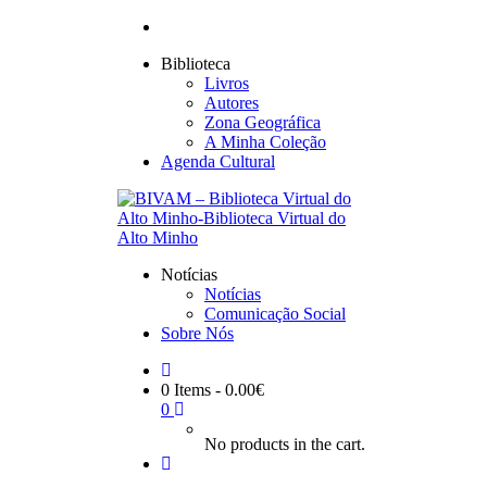
Biblioteca
Livros
Autores
Zona Geográfica
A Minha Coleção
Agenda Cultural
Notícias
Notícias
Comunicação Social
Sobre Nós
0 Items
-
0.00
€
0
No products in the cart.