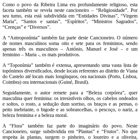
Como o povo da Ribeira Lima era profundamente religioso, esta
faceta também se revela neste cancioneiro – “Religiosidade”. Por
seu turno, esta está subdividida em “Entidades Divinas”, “Virgem
Maria”, “Santos e santas”, “Espíritos”, “Ministros Sagrados”,
“Crenças” e “Diversos”.
A “Antroponímia” também faz parte deste Cancioneiro. O número
de nomes masculinos soma oito e sete para os femininos, sendo
apenas três os masculinos – António, Manuel e José – e um
feminino – Maria -, os mais produtivos.
A “Toponímia” também é extensa, apresentando uma vasta lista de
topónimos diversificados, desde locais referentes ao distrito de Viana
do Castelo até locais mais longínquos, ora nacionais (Porto, Lisboa,
Coimbra) ora internacionais (Guiné, Brasil).
Seguidamente, o autor remete para a “Beleza corpórea”, quer
masculina quer feminina: os irresistíveis olhos, os cabelos ondeados
e soltos, o rosto, a sedução dum sorriso, os braços e as pernas, o
peito inebriante, o bigode e as sobrancelhas, o pescoço, o nariz, a
beleza feminina e a beleza moral.
A “Flora” também faz parte do imaginário do povo. Neste
Cancioneiro, surge subdividida em “Plantas” e “Frutos”. No que
respeita às plantas, surgem o pinheiro, o loureiro e a oliveira,