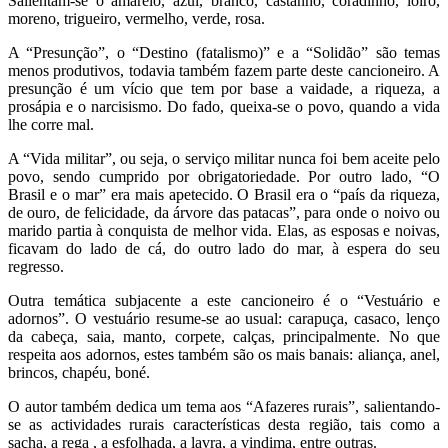
Salientam-se o amarelo, azul, branco, castanho, coradinho, loiro,
moreno, trigueiro, vermelho, verde, rosa.
A “Presunção”, o “Destino (fatalismo)” e a “Solidão” são temas
menos produtivos, todavia também fazem parte deste cancioneiro. A
presunção é um vício que tem por base a vaidade, a riqueza, a
prosápia e o narcisismo. Do fado, queixa-se o povo, quando a vida
lhe corre mal.
A “Vida militar”, ou seja, o serviço militar nunca foi bem aceite pelo
povo, sendo cumprido por obrigatoriedade. Por outro lado, “O
Brasil e o mar” era mais apetecido. O Brasil era o “país da riqueza,
de ouro, de felicidade, da árvore das patacas”, para onde o noivo ou
marido partia à conquista de melhor vida. Elas, as esposas e noivas,
ficavam do lado de cá, do outro lado do mar, à espera do seu
regresso.
Outra temática subjacente a este cancioneiro é o “Vestuário e
adornos”. O vestuário resume-se ao usual: carapuça, casaco, lenço
da cabeça, saia, manto, corpete, calças, principalmente. No que
respeita aos adornos, estes também são os mais banais: aliança, anel,
brincos, chapéu, boné.
O autor também dedica um tema aos “Afazeres rurais”, salientando-
se as actividades rurais características desta região, tais como a
sacha, a rega , a esfolhada, a lavra, a vindima, entre outras.