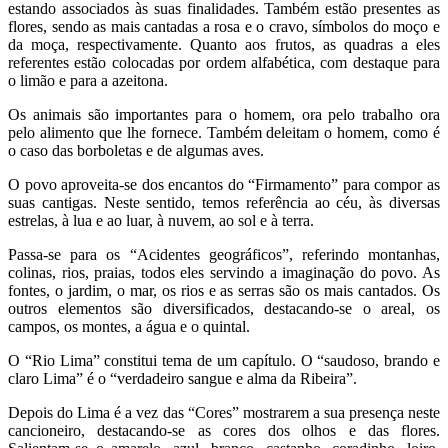
estando associados às suas finalidades. Também estão presentes as
flores, sendo as mais cantadas a rosa e o cravo, símbolos do moço e
da moça, respectivamente. Quanto aos frutos, as quadras a eles
referentes estão colocadas por ordem alfabética, com destaque para
o limão e para a azeitona.
Os animais são importantes para o homem, ora pelo trabalho ora
pelo alimento que lhe fornece. Também deleitam o homem, como é
o caso das borboletas e de algumas aves.
O povo aproveita-se dos encantos do “Firmamento” para compor as
suas cantigas. Neste sentido, temos referência ao céu, às diversas
estrelas, à lua e ao luar, à nuvem, ao sol e à terra.
Passa-se para os “Acidentes geográficos”, referindo montanhas,
colinas, rios, praias, todos eles servindo a imaginação do povo. As
fontes, o jardim, o mar, os rios e as serras são os mais cantados. Os
outros elementos são diversificados, destacando-se o areal, os
campos, os montes, a água e o quintal.
O “Rio Lima” constitui tema de um capítulo. O “saudoso, brando e
claro Lima” é o “verdadeiro sangue e alma da Ribeira”.
Depois do Lima é a vez das “Cores” mostrarem a sua presença neste
cancioneiro, destacando-se as cores dos olhos e das flores.