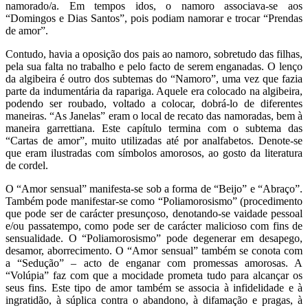
namorado/a. Em tempos idos, o namoro associava-se aos
“Domingos e Dias Santos”, pois podiam namorar e trocar “Prendas
de amor”.
Contudo, havia a oposição dos pais ao namoro, sobretudo das filhas,
pela sua falta no trabalho e pelo facto de serem enganadas. O lenço
da algibeira é outro dos subtemas do “Namoro”, uma vez que fazia
parte da indumentária da rapariga. Aquele era colocado na algibeira,
podendo ser roubado, voltado a colocar, dobrá-lo de diferentes
maneiras. “As Janelas” eram o local de recato das namoradas, bem à
maneira garrettiana. Este capítulo termina com o subtema das
“Cartas de amor”, muito utilizadas até por analfabetos. Denote-se
que eram ilustradas com símbolos amorosos, ao gosto da literatura
de cordel.
O “Amor sensual” manifesta-se sob a forma de “Beijo” e “Abraço”.
Também pode manifestar-se como “Poliamorosismo” (procedimento
que pode ser de carácter presunçoso, denotando-se vaidade pessoal
e/ou passatempo, como pode ser de carácter malicioso com fins de
sensualidade. O “Poliamorosismo” pode degenerar em desapego,
desamor, aborrecimento. O “Amor sensual” também se conota com
a “Sedução” – acto de enganar com promessas amorosas. A
“Volúpia” faz com que a mocidade prometa tudo para alcançar os
seus fins. Este tipo de amor também se associa à infidelidade e à
ingratidão, à súplica contra o abandono, à difamação e pragas, à