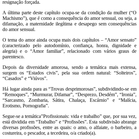
resignação forçada.
A última parte deste capítulo ocupa-se da condição da mulher (“O
Machismo”), que é como a consequência do amor sensual, ou seja, a
difamação, a maternidade ilegítima e desapego sem consequências
do amor sensual.
O tema do amor ainda ocupa mais dois capítulos – “Amor sensato”
(caracterizado pelo autodomínio, confiança, honra, dignidade e
alegria) e o “Amor familiar”, relacionado com vários graus de
parentesco.
Depois da diversidade amorosa, sendo a temática mais extensa,
surgem os “Estados civis”, pela sua ordem natural: “Solteiros”,
“Casados” e “Viúvos”.
Há lugar ainda para as “Trovas desprimorosas”, subdividindo-se em
“Remoques”, “Murmurar, Difamar”, “Desprezo, Desdém”, “Ironia”,
“Sarcasmo, Zombaria, Sátira, Chalaça, Escárnio” e “Malícia,
Erotismo, Pornografia”.
Segue-se a temática”Profissionais: vida e trabalho” que, por sua vez,
está dividida em “Trabalho” e “Profissões”. Esta subdivisão abrange
diversas profissões, entre as quais: o amo, o alfaiate, o barbeiro, a
costureira, o pescador, a tecedeira, o/a criado(a).