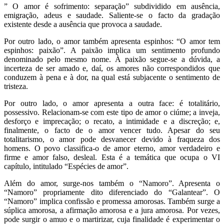
” O amor é sofrimento: separação” subdividido em ausência,
emigração, adeus e saudade. Saliente-se o facto da gradação
existente desde a ausência que provoca a saudade.
Por outro lado, o amor também apresenta espinhos: “O amor tem
espinhos: paixão”. A paixão implica um sentimento profundo
denominado pelo mesmo nome. À paixão segue-se a dúvida, a
incerteza de ser amado e, daí, os amores não correspondidos que
conduzem à pena e à dor, na qual está subjacente o sentimento de
tristeza.
Por outro lado, o amor apresenta a outra face: é totalitário,
possessivo. Relacionam-se com este tipo de amor o ciúme; a inveja,
desforço e imprecação; o recato, a intimidade e a discreção; e,
finalmente, o facto de o amor vencer tudo. Apesar do seu
totalitarismo, o amor pode desvanecer devido à fraqueza dos
homens. O povo classifica-o de amor eterno, amor verdadeiro e
firme e amor falso, desleal. Esta é a temática que ocupa o VI
capítulo, intitulado “Espécies de amor”.
Além do amor, surge-nos também o “Namoro”. Apresenta o
“Namoro” propriamente dito diferenciado do “Galantear”. O
“Namoro” implica confissão e promessa amorosas. Também surge a
súplica amorosa, a afirmação amorosa e a jura amorosa. Por vezes,
pode surgir o amuo e o martirizar, cuja finalidade é experimentar o