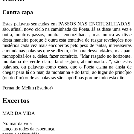
Contra capa
Estas palavras semeadas em PASSOS NAS ENCRUZILHADAS,
são, afinal, novo ciclo na caminhada do Poeta. Já as disse uma vez e
outra, noutros passos, noutras encruzilhadas, mas nunca as disse
desta maneira porque é outra esta tentativa de rasgar revelações nos
mistérios cada vez mais encobertos pelo peso de tantas, interesseiras
e mundanas palavras que se dizem, não para desvendá-los, mas para
monopolizá-los e, deles, fazer comércio. “Mar rasgado no horizonte;
montanha de verde claro; farol esguio, abandonado…”, são estas
palavras, ou palavras como estas, que o Poeta cisma na ânsia de
chegar para lá do mar, da montanha e do farol, ao lugar do princípio
(ou do fim) onde as palavras são supérfluas porque tudo está dito.
Fernando Melim (Escritor)
Excertos
MAR DA VIDA
No mar da vida
lanço as redes da esperança,