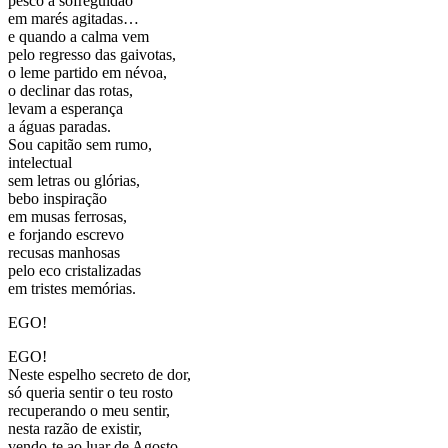
pesco a sofreguidão
em marés agitadas…
e quando a calma vem
pelo regresso das gaivotas,
o leme partido em névoa,
o declinar das rotas,
levam a esperança
a águas paradas.
Sou capitão sem rumo,
intelectual
sem letras ou glórias,
bebo inspiração
em musas ferrosas,
e forjando escrevo
recusas manhosas
pelo eco cristalizadas
em tristes memórias.
EGO!
EGO!
Neste espelho secreto de dor,
só queria sentir o teu rosto
recuperando o meu sentir,
nesta razão de existir,
vendo-te ao luar de Agosto.