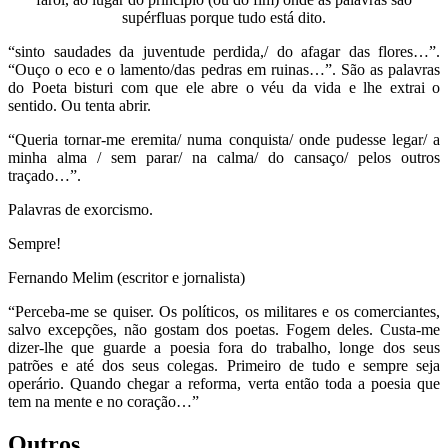
supérfluas porque tudo está dito.
“sinto saudades da juventude perdida,/ do afagar das flores…”.
“Ouço o eco e o lamento/das pedras em ruinas…”. São as palavras
do Poeta bisturi com que ele abre o véu da vida e lhe extrai o
sentido. Ou tenta abrir.
“Queria tornar-me eremita/ numa conquista/ onde pudesse legar/ a
minha alma / sem parar/ na calma/ do cansaço/ pelos outros
traçado…”.
Palavras de exorcismo.
Sempre!
Fernando Melim (escritor e jornalista)
“Perceba-me se quiser. Os políticos, os militares e os comerciantes,
salvo excepções, não gostam dos poetas. Fogem deles. Custa-me
dizer-lhe que guarde a poesia fora do trabalho, longe dos seus
patrões e até dos seus colegas. Primeiro de tudo e sempre seja
operário. Quando chegar a reforma, verta então toda a poesia que
tem na mente e no coração…”
Outros