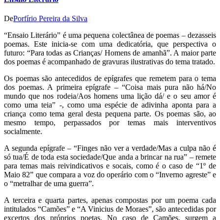
De
Porfírio Pereira da Silva
“Ensaio Literário” é uma pequena colectânea de poemas – dezasseis
poemas. Este inicia-se com uma dedicatória, que perspectiva o
futuro: “Para todas as Crianças/ Homens de amanhã”. A maior parte
dos poemas é acompanhado de gravuras ilustrativas do tema tratado.
Os poemas são antecedidos de epígrafes que remetem para o tema
dos poemas. A primeira epígrafe – “Coisa mais pura não há/No
mundo que nos rodeia/Aos homens uma lição dá/ e o seu amor é
como uma teia” -, como uma espécie de adivinha aponta para a
criança como tema geral desta pequena parte. Os poemas são, ao
mesmo tempo, perpassados por temas mais interventivos
socialmente.
A segunda epígrafe – “Finges não ver a verdade/Mas a culpa não é
só tua/É de toda esta sociedade/Que anda a brincar na rua” – remete
para temas mais reivindicativos e socais, como é o caso de “1º de
Maio 82” que compara a voz do operário com o “Inverno agreste” e
o “metralhar de uma guerra”.
A terceira e quarta partes, apenas compostas por um poema cada
intitulados “Camões” e “A Vinicius de Moraes”, são antecedidas por
excertos dos próprios poetas. No caso de Camões, surgem a