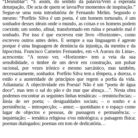
“Desnublar”: “E assim, do sentido da palavra/Vem a esperada
deturpação, /De acta de quem se lavra/Por momentos de inspiração.”
Segue-se uma nota introdutória de Fernando Melim. Segundo o
mesmo: “Porfírio Silva é um poeta, é um homem torturado, é um
sonhador desses ideais onde o mundo, as coisas e os homens podem
coexistir, um sonho, afinal, transformado em ruína e pesadelo mal é
sonhado. Por isso é que escreveu este livro «Horizonte», como
escreveu outros antes deles. E sempre a sua linguagem é agreste
porque é uma linguagem de denúncia da injustiça, da mentira e da
hipocrisia. Francisco Carneiro Fernandes, em «A Aurora do Lima»,
acrescenta: “A nosso ver, «Horizonte» tem a veia da sua
sensibilidade, o timbre de um devir em construção, um pulsar
racional, por vezes irónico e mesmo sarcástico, mas também,
necessariamente, sonhador. Porfírio Silva tem a têmpera, a dureza, o
estilo e a austeridade de princípios que regem a porfia da vida.
Adiantaria: A objectividade em Poesia! Não é um “poeta de água
doce”, mas tem o sal do pão e do mar que abraça…”. Nesta obra
podemos encontrar as seguintes linhas temáticas: – reminiscências; –
ânsia de ser poeta; – desigualdades sociais; – o sonho e a
persistência; – introspecção; – amor; – quotidiano e o espaço como
lugar de objectos e pessoas, de passagem e permanência; –
inquietação; – temática religiosa e/ou mitológica; a paisagem física;
poemas dialogados; poemas em tom de dedicatória…