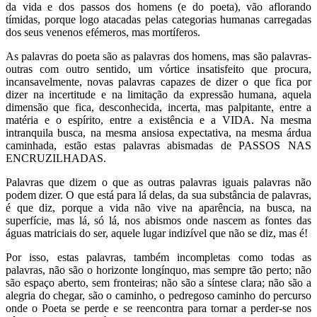
da vida e dos passos dos homens (e do poeta), vão aflorando
tímidas, porque logo atacadas pelas categorias humanas carregadas
dos seus venenos efémeros, mas mortíferos.
As palavras do poeta são as palavras dos homens, mas são palavras-
outras com outro sentido, um vórtice insatisfeito que procura,
incansavelmente, novas palavras capazes de dizer o que fica por
dizer na incertitude e na limitação da expressão humana, aquela
dimensão que fica, desconhecida, incerta, mas palpitante, entre a
matéria e o espírito, entre a existência e a VIDA. Na mesma
intranquila busca, na mesma ansiosa expectativa, na mesma árdua
caminhada, estão estas palavras abismadas de PASSOS NAS
ENCRUZILHADAS.
Palavras que dizem o que as outras palavras iguais palavras não
podem dizer. O que está para lá delas, da sua substância de palavras,
é que diz, porque a vida não vive na aparência, na busca, na
superfície, mas lá, só lá, nos abismos onde nascem as fontes das
águas matriciais do ser, aquele lugar indizível que não se diz, mas é!
Por isso, estas palavras, também incompletas como todas as
palavras, não são o horizonte longínquo, mas sempre tão perto; não
são espaço aberto, sem fronteiras; não são a síntese clara; não são a
alegria do chegar, são o caminho, o pedregoso caminho do percurso
onde o Poeta se perde e se reencontra para tornar a perder-se nos