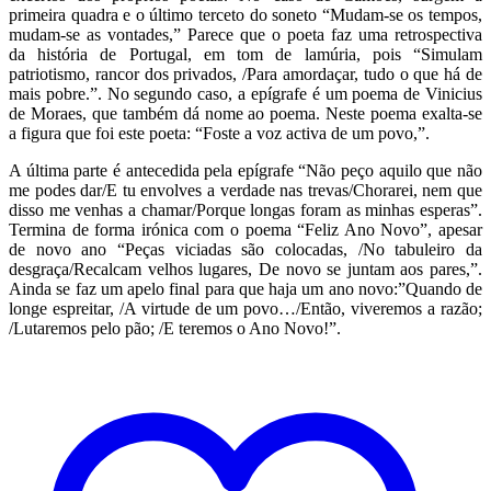
primeira quadra e o último terceto do soneto “Mudam-se os tempos,
mudam-se as vontades,” Parece que o poeta faz uma retrospectiva
da história de Portugal, em tom de lamúria, pois “Simulam
patriotismo, rancor dos privados, /Para amordaçar, tudo o que há de
mais pobre.”. No segundo caso, a epígrafe é um poema de Vinicius
de Moraes, que também dá nome ao poema. Neste poema exalta-se
a figura que foi este poeta: “Foste a voz activa de um povo,”.
A última parte é antecedida pela epígrafe “Não peço aquilo que não
me podes dar/E tu envolves a verdade nas trevas/Chorarei, nem que
disso me venhas a chamar/Porque longas foram as minhas esperas”.
Termina de forma irónica com o poema “Feliz Ano Novo”, apesar
de novo ano “Peças viciadas são colocadas, /No tabuleiro da
desgraça/Recalcam velhos lugares, De novo se juntam aos pares,”.
Ainda se faz um apelo final para que haja um ano novo:”Quando de
longe espreitar, /A virtude de um povo…/Então, viveremos a razão;
/Lutaremos pelo pão; /E teremos o Ano Novo!”.