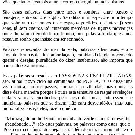
vôos que tanto levam às alturas como o mergulham nos abismos.
São essas palavras ditas entre luzes e sombras, entre passos e
paragens, entre sono e vigília. São ditas num espaço e num tempo
que sobraram de tempos e de espaços perdidos, distantes, já sem
sons, já sem cheiros, só cinzentas memórias de figuras movediças
onde flutua um trémulo lenço branco, uma palavra funda que ainda
resta,um sonho que insiste em ser sonhado.
Palavras repescadas do mar da vida, palavras silenciosas, eco e
lamento, brumas de alma amordaçada, comidas da idade inocente do
querer e desejar, pluralidade do dizer insubmisso, não importa que
não se deixe aprisionar…
Estas palavras semeadas em PASSOS NAS ENCRUZILHADAS,
são, afinal, novo ciclo na caminhada do POETA. Já as disse uma
vez e outra, noutros passos, noutras encruzilhadas, mas nunca as
disse desta maneira porque é outra esta tentativa de rasgar revelações
cada vez mais encobertos pelo peso de tantas, interesseiras e
mundanas palavras que se dizem, não para desvendá-los, mas para
monopolizá-los e, deles, fazer comércio.
“Mar rasgado no horizonte; montanha de verde claro; farol esguio,
abandonado…”, são estas palavras, ou palavras como estas, que o
Poeta cisma na ânsia de chegar para além do mar, da montanha e do
farol, ao lugar do princípio (ou do fim) onde as palavras são