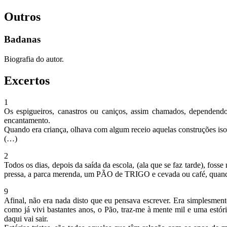
Outros
Badanas
Biografia do autor.
Excertos
1
Os espigueiros, canastros ou caniços, assim chamados, dependend
encantamento.
Quando era criança, olhava com algum receio aquelas construções iso
(…)
2
Todos os dias, depois da saída da escola, (ala que se faz tarde), fos
pressa, a parca merenda, um PÃO de TRIGO e cevada ou café, quando o
9
Afinal, não era nada disto que eu pensava escrever. Era simplesmente
como já vivi bastantes anos, o Pão, traz-me à mente mil e uma estóri
daqui vai sair.