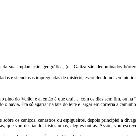
o da sua implantação geográfica, (na Galiza são denominados hórr
ladas e silenciosas impregnadas de mistério, escondendo no seu interi
se no pino do Verão, e aí então é que era!…, com os dias sem fim, ou na 
 havia. Era só agarrar na lata do leite e largar em correria a caminho
 sobre os caniços, canastros ou espigueiros, depois principiei a diva
as, que vou desfiando, tristes umas, alegres outras. Assim, vou escre