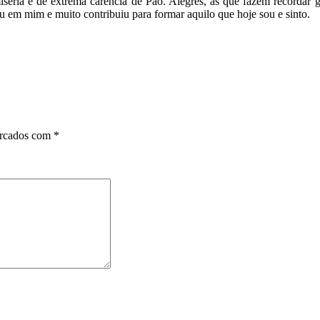
miséria e de extrema carência de Pão. Alegres, as que fazem recordar
 em mim e muito contribuiu para formar aquilo que hoje sou e sinto.
arcados com
*