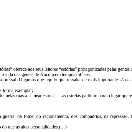
ias” oferece aos seus leitores “estórias” protagonizadas pelas gentes
a a vida das gentes de Âncora em tempos difíceis.
sobressai. Digamos que aquilo que ressalta de mais importante são o
 de forma exemplar:
 pelas ruas a semear estrelas… as estrelas partiram para o lugar que er
 da guerra, da fome, do racionamento, dos compadrios, da repressão
as do que as altas personalidades.(…)