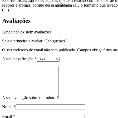
Estórias tristes, são todas aquelas que têm relação com os anos de 
sabores e aromas, porque dessa amálgama saiu o fermento que levedou
(…)
Avaliações
Ainda não existem avaliações.
Seja o primeiro a avaliar “Espigueiros”
O seu endereço de email não será publicado.
Campos obrigatórios m
A sua classificação
*
A sua avaliação sobre o produto
*
Nome
*
Email
*