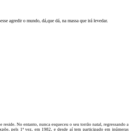
sse agredir o mundo, dá,que dá, na massa que irá levedar.
 reside. No entanto, nunca esqueceu o seu torrão natal, regressando a
, expõe, pels 1ª vez, em 1982, e desde aí tem participado em inúmeras