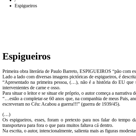
/
Espigueiros
Espigueiros
Primeira obra literária de Paulo Barreto, ESPIGUEIROS “pão com estór
Lado a lado com diversas imagens pictóricas de espigueiros, é descrit
“Apresentado na primeira pessoa, (…), não é a história do EU que 
intervenientes de carne e osso.
Para situar o leitor e se situar ele próprio, o autor começa a narrativa
“…estão a completar-se 60 anos que, na companhia de meus Pais, andei
escreveram no Céu: Acabou a guerra!!!” (guerra de 1939/45).
(…)
Os espigueiros, esses, foram o pretexto para nos falar do tempo
transportava para fora o que para muitos faltava cá dentro.
Na escrita, o autor, intencionalmente, salienta mais as figuras modest