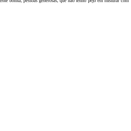
 gente bonita, pessoas generosas, que não tenho pejo em misturar com