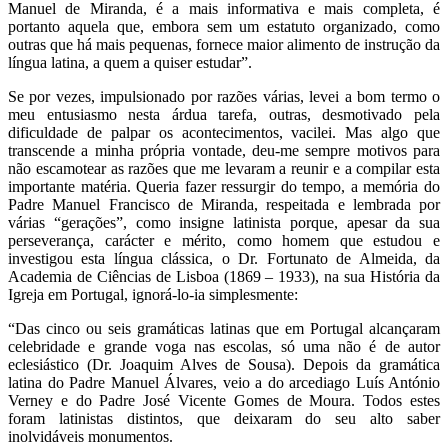
Manuel de Miranda, é a mais informativa e mais completa, é
portanto aquela que, embora sem um estatuto organizado, como
outras que há mais pequenas, fornece maior alimento de instrução da
língua latina, a quem a quiser estudar”.
Se por vezes, impulsionado por razões várias, levei a bom termo o
meu entusiasmo nesta árdua tarefa, outras, desmotivado pela
dificuldade de palpar os acontecimentos, vacilei. Mas algo que
transcende a minha própria vontade, deu-me sempre motivos para
não escamotear as razões que me levaram a reunir e a compilar esta
importante matéria. Queria fazer ressurgir do tempo, a memória do
Padre Manuel Francisco de Miranda, respeitada e lembrada por
várias “gerações”, como insigne latinista porque, apesar da sua
perseverança, carácter e mérito, como homem que estudou e
investigou esta língua clássica, o Dr. Fortunato de Almeida, da
Academia de Ciências de Lisboa (1869 – 1933), na sua História da
Igreja em Portugal, ignorá-lo-ia simplesmente:
“Das cinco ou seis gramáticas latinas que em Portugal alcançaram
celebridade e grande voga nas escolas, só uma não é de autor
eclesiástico (Dr. Joaquim Alves de Sousa). Depois da gramática
latina do Padre Manuel Álvares, veio a do arcediago Luís António
Verney e do Padre José Vicente Gomes de Moura. Todos estes
foram latinistas distintos, que deixaram do seu alto saber
inolvidáveis monumentos.