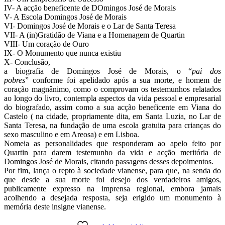
IV- A acção beneficente de DOmingos José de Morais
V- A Escola Domingos José de Morais
VI- Domingos José de Morais e o Lar de Santa Teresa
VII- A (in)Gratidão de Viana e a Homenagem de Quartin
VIII- Um coração de Ouro
IX- O Monumento que nunca existiu
X- Conclusão,
a biografia de Domingos José de Morais, o “
pai dos
pobres
” conforme foi apelidado após a sua morte, e homem de
coração magnânimo, como o comprovam os testemunhos relatados
ao longo do livro, contempla aspectos da vida pessoal e empresarial
do biografado, assim como a sua acção beneficente em Viana do
Castelo ( na cidade, propriamente dita, em Santa Luzia, no Lar de
Santa Teresa, na fundação de uma escola gratuita para crianças do
sexo masculino e em Areosa) e em Lisboa.
Nomeia as personalidades que responderam ao apelo feito por
Quartin para darem testemunho da vida e acção meritória de
Domingos José de Morais, citando passagens desses depoimentos.
Por fim, lança o repto à sociedade vianense, para que, na senda do
que desde a sua morte foi desejo dos verdadeiros amigos,
publicamente expresso na imprensa regional, embora jamais
acolhendo a desejada resposta, seja erigido um monumento à
memória deste insigne vianense.