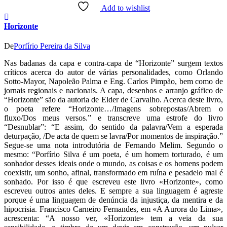
Add to wishlist
Horizonte
De
Porfírio Pereira da Silva
Nas badanas da capa e contra-capa de “Horizonte” surgem textos
críticos acerca do autor de várias personalidades, como Orlando
Sotto-Mayor, Napoleão Palma e Eng. Carlos Pimpão, bem como de
jornais regionais e nacionais. A capa, desenhos e arranjo gráfico de
“Horizonte” são da autoria de Elder de Carvalho. Acerca deste livro,
o poeta refere “Horizonte…/Imagens sobrepostas/Abrem o
fluxo/Dos meus versos.” e transcreve uma estrofe do livro
“Desnublar”: “E assim, do sentido da palavra/Vem a esperada
deturpação, /De acta de quem se lavra/Por momentos de inspiração.”
Segue-se uma nota introdutória de Fernando Melim. Segundo o
mesmo: “Porfírio Silva é um poeta, é um homem torturado, é um
sonhador desses ideais onde o mundo, as coisas e os homens podem
coexistir, um sonho, afinal, transformado em ruína e pesadelo mal é
sonhado. Por isso é que escreveu este livro «Horizonte», como
escreveu outros antes deles. E sempre a sua linguagem é agreste
porque é uma linguagem de denúncia da injustiça, da mentira e da
hipocrisia. Francisco Carneiro Fernandes, em «A Aurora do Lima»,
acrescenta: “A nosso ver, «Horizonte» tem a veia da sua