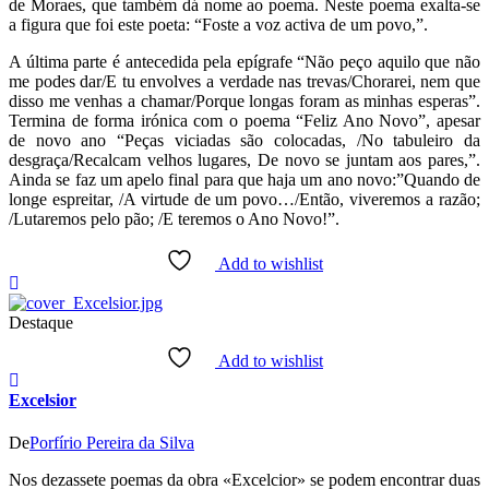
de Moraes, que também dá nome ao poema. Neste poema exalta-se
a figura que foi este poeta: “Foste a voz activa de um povo,”.
A última parte é antecedida pela epígrafe “Não peço aquilo que não
me podes dar/E tu envolves a verdade nas trevas/Chorarei, nem que
disso me venhas a chamar/Porque longas foram as minhas esperas”.
Termina de forma irónica com o poema “Feliz Ano Novo”, apesar
de novo ano “Peças viciadas são colocadas, /No tabuleiro da
desgraça/Recalcam velhos lugares, De novo se juntam aos pares,”.
Ainda se faz um apelo final para que haja um ano novo:”Quando de
longe espreitar, /A virtude de um povo…/Então, viveremos a razão;
/Lutaremos pelo pão; /E teremos o Ano Novo!”.
Add to wishlist
Destaque
Add to wishlist
Excelsior
De
Porfírio Pereira da Silva
Nos dezassete poemas da obra «Excelcior» se podem encontrar duas