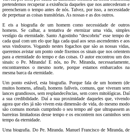
pretendemos recuperar a existência daqueles que nos antecederam e
preencheram o tempo antes de nós. Talvez, por isso, a necessidade
de perpetuar as coisas transitórias. As nossas e as dos outros.
E eis a biografia de um homem como necessidade de outros
homens. Se calhar, a tentativa de eternizar uma vida, simples
vestígio da eternidade. Santo Agostinho “descobriu” esse tempo de
cada qual com um elo que liga cada qual aos seus ascendentes e aos
seus vindouros. Vogando nestes fogachos que sào as nossas vidas,
queremos avistar um ponto onde fixemos os sinais que nos orientem
para a eternidade do tempo e das coisas. O autor encontrou um dos
sinais: o Pe. Miranda! E nós, no Pe. Miranda, necessariamente,
encontraremos o mesmo norte, porque estamos embarcados na
mesma barca da eternidade.
Um ponto estável, esta biografia. Porque fala de um homem (de
muitos homens, afinal), homens falíveis, comuns, que viveram sem
lances grandiosos, sem resplandecências, sem cores mitológicas. Daí
a sua credibilidade. Daí a sua proximidade daqueles que, vivendo
agora que eles já não vivem esta dimensão de vida, do mesmo modo
são comuns mortais cumprindo o seu tempo até que ultrapassem as
barreiras limitadoras desse tempo e os encontrem nos caminhos sem
tempo da eternidade.
Uma biografia. Do Pe. Miranda. Manuel Francisco de Miranda, de