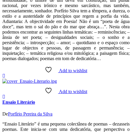
sensibilidade, o timbre de um devir em construção, um pulsar
racional, por vezes irónico e mesmo sarcástico, mas também,
necessariamente, sonhador. Porfírio Silva tem a têmpera, a dureza, o
estilo e a austeridade de princípios que regem a porfia da vida.
Adiantaria: A objectividade em Poesia! Não é um “poeta de água
doce”, mas tem o sal do pão e do mar que abraça…”. Nesta obra
podemos encontrar as seguintes linhas temáticas: – reminiscências; –
ânsia de ser poeta; – desigualdades sociais; – o sonho e a
persistência; – introspecção; – amor; – quotidiano e o espaço como
lugar de objectos e pessoas, de passagem e permanência; –
inquietação; – temática religiosa e/ou mitológica; a paisagem física;
poemas dialogados; poemas em tom de dedicatória…
Add to wishlist
Add to wishlist
Ensaio Literário
De
Porfírio Pereira da Silva
“Ensaio Literário” é uma pequena colectânea de poemas – dezasseis
poemas. Este inicia-se com uma dedicatória, que perspectiva o