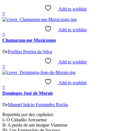
Add to wishlist
Add to wishlist
Chamaram-me Muxicongo
De
Porfírio Pereira da Silva
Add to wishlist
Add to wishlist
Domingos José de Morais
De
Manuel Inácio Fernandes Rocha
Repartida por dez capítulos:
I- O Cidadão Areosense
II- A perda de um Insigne Vianense
III- Um Empresário de Sucesso