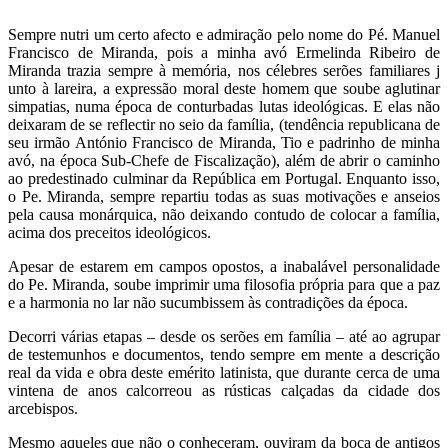
Sempre nutri um certo afecto e admiração pelo nome do Pé. Manuel
Francisco de Miranda, pois a minha avó Ermelinda Ribeiro de
Miranda trazia sempre à memória, nos célebres serões familiares j
unto à lareira, a expressão moral deste homem que soube aglutinar
simpatias, numa época de conturbadas lutas ideológicas. E elas não
deixaram de se reflectir no seio da família, (tendência republicana de
seu irmão António Francisco de Miranda, Tio e padrinho de minha
avó, na época Sub-Chefe de Fiscalização), além de abrir o caminho
ao predestinado culminar da República em Portugal. Enquanto isso,
o Pe. Miranda, sempre repartiu todas as suas motivações e anseios
pela causa monárquica, não deixando contudo de colocar a família,
acima dos preceitos ideológicos.
Apesar de estarem em campos opostos, a inabalável personalidade
do Pe. Miranda, soube imprimir uma filosofia própria para que a paz
e a harmonia no lar não sucumbissem às contradições da época.
Decorri várias etapas – desde os serões em família – até ao agrupar
de testemunhos e documentos, tendo sempre em mente a descrição
real da vida e obra deste emérito latinista, que durante cerca de uma
vintena de anos calcorreou as rústicas calçadas da cidade dos
arcebispos.
Mesmo aqueles que não o conheceram, ouviram da boca de antigos