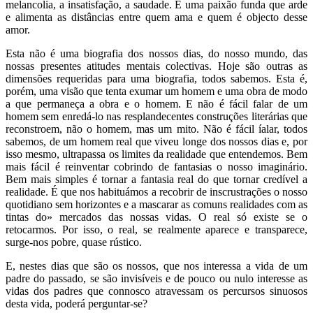
melancolia, a insatisfação, a saudade. E uma paixão funda que arde
e alimenta as distâncias entre quem ama e quem é objecto desse
amor.
Esta não é uma biografia dos nossos dias, do nosso mundo, das
nossas presentes atitudes mentais colectivas. Hoje são outras as
dimensões requeridas para uma biografia, todos sabemos. Esta é,
porém, uma visão que tenta exumar um homem e uma obra de modo
a que permaneça a obra e o homem. E não é fácil falar de um
homem sem enredá-lo nas resplandecentes construções literárias que
reconstroem, não o homem, mas um mito. Não é fácil íalar, todos
sabemos, de um homem real que viveu longe dos nossos dias e, por
isso mesmo, ultrapassa os limites da realidade que entendemos. Bem
mais fácil é reinventar cobrindo de fantasias o nosso imaginário.
Bem mais simples é tornar a fantasia real do que tornar credível a
realidade. É que nos habituámos a recobrir de inscrustrações o nosso
quotidiano sem horizontes e a mascarar as comuns realidades com as
tintas do» mercados das nossas vidas. O real só existe se o
retocarmos. Por isso, o real, se realmente aparece e transparece,
surge-nos pobre, quase rústico.
E, nestes dias que são os nossos, que nos interessa a vida de um
padre do passado, se são invisíveis e de pouco ou nulo interesse as
vidas dos padres que connosco atravessam os percursos sinuosos
desta vida, poderá perguntar-se?