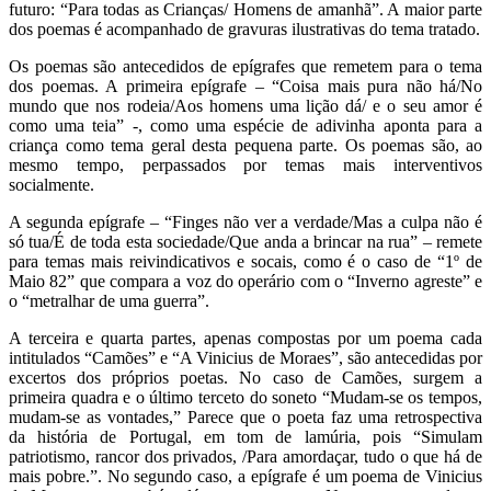
futuro: “Para todas as Crianças/ Homens de amanhã”. A maior parte
dos poemas é acompanhado de gravuras ilustrativas do tema tratado.
Os poemas são antecedidos de epígrafes que remetem para o tema
dos poemas. A primeira epígrafe – “Coisa mais pura não há/No
mundo que nos rodeia/Aos homens uma lição dá/ e o seu amor é
como uma teia” -, como uma espécie de adivinha aponta para a
criança como tema geral desta pequena parte. Os poemas são, ao
mesmo tempo, perpassados por temas mais interventivos
socialmente.
A segunda epígrafe – “Finges não ver a verdade/Mas a culpa não é
só tua/É de toda esta sociedade/Que anda a brincar na rua” – remete
para temas mais reivindicativos e socais, como é o caso de “1º de
Maio 82” que compara a voz do operário com o “Inverno agreste” e
o “metralhar de uma guerra”.
A terceira e quarta partes, apenas compostas por um poema cada
intitulados “Camões” e “A Vinicius de Moraes”, são antecedidas por
excertos dos próprios poetas. No caso de Camões, surgem a
primeira quadra e o último terceto do soneto “Mudam-se os tempos,
mudam-se as vontades,” Parece que o poeta faz uma retrospectiva
da história de Portugal, em tom de lamúria, pois “Simulam
patriotismo, rancor dos privados, /Para amordaçar, tudo o que há de
mais pobre.”. No segundo caso, a epígrafe é um poema de Vinicius