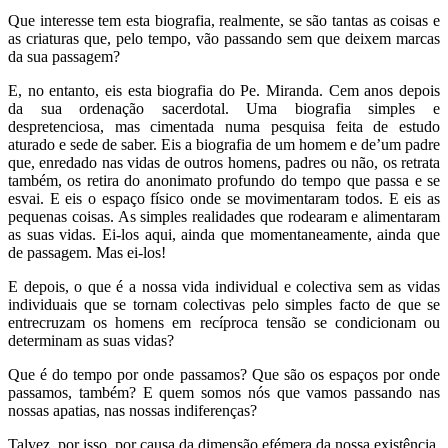
Que interesse tem esta biografia, realmente, se são tantas as coisas e
as criaturas que, pelo tempo, vão passando sem que deixem marcas
da sua passagem?
E, no entanto, eis esta biografia do Pe. Miranda. Cem anos depois
da sua ordenação sacerdotal. Uma biografia simples e
despretenciosa, mas cimentada numa pesquisa feita de estudo
aturado e sede de saber. Eis a biografia de um homem e de’um padre
que, enredado nas vidas de outros homens, padres ou não, os retrata
também, os retira do anonimato profundo do tempo que passa e se
esvai. E eis o espaço físico onde se movimentaram todos. E eis as
pequenas coisas. As simples realidades que rodearam e alimentaram
as suas vidas. Ei-los aqui, ainda que momentaneamente, ainda que
de passagem. Mas ei-los!
E depois, o que é a nossa vida individual e colectiva sem as vidas
individuais que se tornam colectivas pelo simples facto de que se
entrecruzam os homens em recíproca tensão se condicionam ou
determinam as suas vidas?
Que é do tempo por onde passamos? Que são os espaços por onde
passamos, também? E quem somos nós que vamos passando nas
nossas apatias, nas nossas indiferenças?
Talvez, por isso, por causa da dimensão efémera da nossa existência,