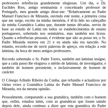
professores referências grandemente elogiosas. Um dia, o Dr.
Euclides Rios, antigo seminarista e conceituado professor de
Português, meu grande amigo disse-me: “Relativamente ao Padre
Manuel Francisco de Miranda, ouvindo este nome, a primeira coisa
que me surge, escrito na minha memória, é tê-lo lido no cabeçalho
da minha Gramática Latina que, durante tantas décadas, serviu de
base ao estudo de Latim em todos os estabelecimentos de ensino
portugueses, sobretudo nos seminários, mas também nos liceus.
Quanto a referências pessoais, é evidente que não as posso ter, o Sr.
Padre Miranda morreu em 21 e eu ainda não era nascido. No
entanto, recordo-me de ouvir palavras de apreço, em relação a este
latinista, da boca de meus antigos professores.
Recordo sobretudo o Sr. Padre Torres, também um latinista insigne,
que a cada passo lhe elogiava o mérito de latinista, de investigador, e
também de homem persistente, e inclusivamente de homem de
carácter.
O Cónego Arlindo Ribeiro da Cunha, que refundiu e actualizou por
várias vezes a Gramática Latina do Padre Manuel Francisco de
Miranda, era da mesma opinião.
Pessoalmente, comparando a sua gramática, também com o homem
que, enfim, estudou latim, com as gramáticas que foram saindo
depois dele, ainda continuo a dizer que esta gramática do Padre