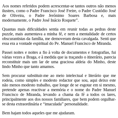
Aos nomes referidos podem acrescentar-se tantos outros não menos
ilustres, como o Padre Francisco José Freire, o Padre Custódio José
de Oliveira, o Padre Jerónimo Soares Barbosa e, mais
modernamente, o Padre José Inácio Roquete”.
Quantas mais dificuldades sentia em reunir todas as pedras deste
puzzle, mais aumentava a minha fé, e nem a mentalidade de certos
obscurantistas da família, me demoveram desta cavalgada. Senti que
essa era a vontade espiritual do Pe. Manuel Francisco de Miranda.
Passei noites e noites a fio à volta de documentos e fotografias, fui
várias vezes a Braga, e à medida que ia traçando o itinerário, parecia
reconstituir mais um lar de uma graciosa aldeia do Minho, deste
lindo Minho que tanto amamos.
Sem procurar substituir-me ao meio intelectual e literário que me
rodeia, como simples e modesto redactor que sou, aqui deixo este
não menos modesto trabalho, que longe de se esgotar em si mesmo,
pretende apenas reactivar a memória e o nome do Padre Manuel
Francisco de Miranda, levando a chama da fé a todos os lares,
principalmente aos dos nossos familiares, que bem podem orgulhar-
se desta extraordinária e “imaculada” personalidade.
Bem hajam todos aqueles que me ajudaram.