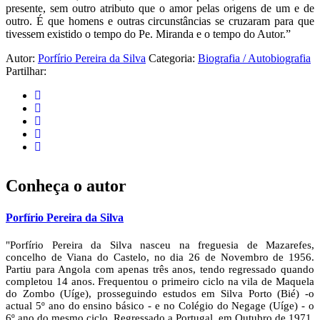
presente, sem outro atributo que o amor pelas origens de um e de
outro. É que homens e outras circunstâncias se cruzaram para que
tivessem existido o tempo do Pe. Miranda e o tempo do Autor.”
Autor:
Porfírio Pereira da Silva
Categoria:
Biografia / Autobiografia
Partilhar:
Conheça o autor
Porfírio Pereira da Silva
"Porfírio Pereira da Silva nasceu na freguesia de Mazarefes,
concelho de Viana do Castelo, no dia 26 de Novembro de 1956.
Partiu para Angola com apenas três anos, tendo regressado quando
completou 14 anos. Frequentou o primeiro ciclo na vila de Maquela
do Zombo (Uíge), prosseguindo estudos em Silva Porto (Bié) -o
actual 5º ano do ensino básico - e no Colégio do Negage (Uíge) - o
6º ano do mesmo ciclo. Regressado a Portugal, em Outubro de 1971,