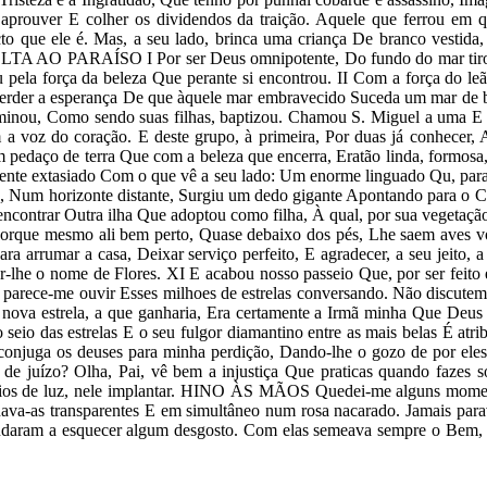
he aprouver E colher os dividendos da traição. Aquele que ferrou e
cto que ele é. Mas, a seu lado, brinca uma criança De branco vestid
VOLTA AO PARAÍSO I Por ser Deus omnipotente, Do fundo do mar tirou
u pela força da beleza Que perante si encontrou. II Com a força do 
perder a esperança De que àquele mar embravecido Suceda um mar de
luminou, Como sendo suas filhas, baptizou. Chamou S. Miguel a uma E 
a voz do coração. E deste grupo, à primeira, Por duas já conhecer, 
m pedaço de terra Que com a beleza que encerra, Eratão linda, formos
nte extasiado Com o que vê a seu lado: Um enorme linguado Qu, para 
te, Num horizonte distante, Surgiu um dedo gigante Apontando para o 
encontrar Outra ilha Que adoptou como filha, À qual, por sua vegetação
Porque mesmo ali bem perto, Quase debaixo dos pés, Lhe saem aves vo
a arrumar a casa, Deixar serviço perfeito, E agradecer, a seu jeit
ar-lhe o nome de Flores. XI E acabou nosso passeio Que, por ser fei
ece-me ouvir Esses milhoes de estrelas conversando. Não discutem qu
ha, A nova estrela, a que ganharia, Era certamente a Irmã minha Que 
 no seio das estrelas E o seu fulgor diamantino entre as mais belas
onjuga os deuses para minha perdição, Dando-lhe o gozo de por eles
s de juízo? Olha, Pai, vê bem a injustiça Que praticas quando faze
raios de luz, nele implantar. HINO ÀS MÃOS Quedei-me alguns momen
ornava-as transparentes E em simultâneo num rosa nacarado. Jamais par
udaram a esquecer algum desgosto. Com elas semeava sempre o Bem, 