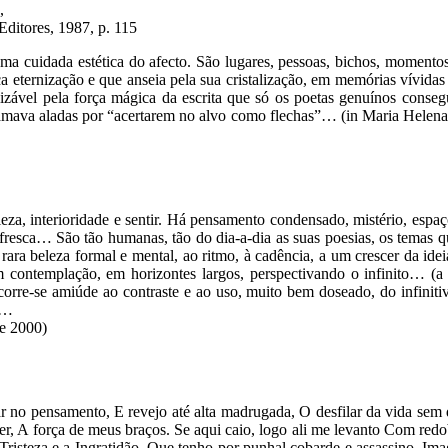
,
itores, 1987, p. 115
ma cuidada estética do afecto. São lugares, pessoas, bichos, momentos i
a eternização e que anseia pela sua cristalização, em memórias vívidas
ável pela força mágica da escrita que só os poetas genuínos consegu
mava aladas por “acertarem no alvo como flechas”… (in Maria Helena 
eza, interioridade e sentir. Há pensamento condensado, mistério, esp
efresca… São tão humanas, tão do dia-a-dia as suas poesias, os temas q
 rara beleza formal e mental, ao ritmo, à cadência, a um crescer da id
 contemplação, em horizontes largos, perspectivando o infinito… (a c
orre-se amiúde ao contraste e ao uso, muito bem doseado, do infinitivo
ém…
de 2000)
 pensamento, E revejo até alta madrugada, O desfilar da vida sem
er, A força de meus braços. Se aqui caio, logo ali me levanto Com red
risteza e a Ingratidão, Que tenho por punhal cobarde e assassino, Im