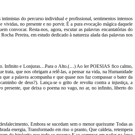
ntimistas do percurso individual e profissional, sentimentos intensos
 e vividas, no presente e no porvir. É a pura evocação mágica daquele
em convocar. Resta-nos, agora, escutar as palavras encantatórias do
Rocha Pereira, em estudo dedicado à natureza alada das palavras nos
aço. Infinito e Lonjuras…Para o Alto.(…) Ao ler POESIAS fico calmo,
ue trata, que nos obrigam a relê-las, a pensar na vida, na Humanidade
eia que a palavra acompanha e que quase nos faz compassar o bater da
aminho de deus?). Lança-se o grito de revolta contra a injustiça, a
 presente, que deixa o poema no vago, no ar, no infinito, liberto do
 desfalecimento, Embora se sucedam sem o menor queixume Todas as
obrada energia, Transformado em riso o pranto, Que caldeia, retempera
agem do hipócrita que todo se recurva E se compraz em nadar na água