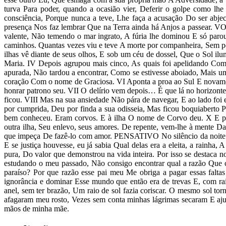
turva Para poder, quando a ocasião vier, Deferir o golpe como l
consciência, Porque nunca a teve, Lhe faça a acusação Do ser abje
presença Nos faz lembrar Que na Terra ainda há Anjos a passear. 
valente, Não temendo o mar ingrato, A fúria lhe dominou E só paro
caminhos. Quantas vezes viu e teve A morte por companheira, Sem 
ilhas vê diante de seus olhos, E sob um céu de dossel, Que o Sol i
Maria. IV Depois agrupou mais cinco, As quais foi apelidando Com 
apurada, Não tardou a encontrar, Como se estivesse aboiado, Mais u
coração Com o nome de Graciosa. VI Aponta a proa ao Sul E novame
honrar patrono seu. VII O delírio vem depois… É que lá no horizon
ficou. VIII Mas na sua ansiedade Não pára de navegar, E ao lado foi 
por cumprida, Deu por finda a sua odisseia, Mas ficou boquiaberto 
bem conheceu. Eram corvos. E à ilha O nome de Corvo deu. X E par
outra ilha, Seu enlevo, seus amores. De repente, vem-lhe à mente D
que impeça De fazê-lo com amor. PENSATIVO No silêncio da noite par
E se justiça houvesse, eu já sabia Qual delas era a eleita, a rain
pura, Do valor que demonstrou na vida inteira. Por isso se destaca
estudando o meu passado, Não consigo encontrar qual a razão Que c
paraíso? Por que razão esse pai meu Me obriga a pagar essas falta
ignorância e dominar Esse mundo que então era de trevas E, com 
anel, sem ter brazão, Um raio de sol fazia coriscar. O mesmo sol t
afagaram meu rosto, Vezes sem conta minhas lágrimas secaram E aj
mãos de minha mãe.