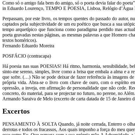
Como só o amigo fala bem do amigo, só o poeta devia falar do poeta”
in Eduardo Lourenço, TEMPO E POESIA, Lisboa, Relógio d’Água Ed
Perpassam, por este livro, os tempos quentes do passado do autor, nu
captados pela subjectividade de um eu poético que busca a sua utópic
tempo arquetípico que funciona como paradigma perdido mas actualiz
poeta gravadas nestas páginas, as mesmas palavras a que Homero cha
textos homéricos).
Fernando Eduardo Moreira
POSFÁCIO (contracapa)
Há poesia nas suas POESIAS! Há ritmo, harmonia, sensibilidade, bel
sinto-me sereno, simples, livre como a brisa que embala a alma e a r
que sofre. (…) Não se pode deixar de fazer referência às imagens de
própria vida. Abra-se o livro com chave de ouro, com o espírito em
opressão, a inveja, em afirmação de personalidade que não cede. Rec
concreto, do material, para se projectar no futuro, no perene, no Al
Armando Saraiva de Melo (excerto de carta datada de 15 de Janeiro 
Excertos
PENSAMENTO À SOLTA Quando, já noite cerrada, Enterro o olhar no
derrotas e todos os fracassos, Aos quais imponho a força do meu quer
esse outro Eu, Que esmaga com a sua própria mão A Adversidade, a T