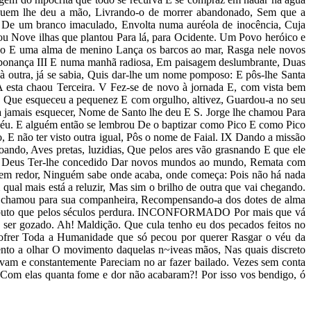
m quem lhe deu a mão, Livrando-o de morrer abandonado, Sem que a
a, De um branco imaculado, Envolta numa auréola de inocência, Cuja
 Nove ilhas que plantou Para lá, para Ocidente. Um Povo heróico e
leão E uma alma de menino Lança os barcos ao mar, Rasga nele novos
 bonança III E numa manhã radiosa, Em paisagem deslumbrante, Duas
à outra, já se sabia, Quis dar-lhe um nome pomposo: E pôs-lhe Santa
A esta chaou Terceira. V Fez-se de novo à jornada E, com vista bem
a, Que esqueceu a pequenez E com orgulho, altivez, Guardou-a no seu
jamais esquecer, Nome de Santo lhe deu E S. Jorge lhe chamou Para
Céu. E alguém então se lembrou De o baptizar como Pico E como Pico
, E não ter visto outra igual, Pôs o nome de Faial. IX Dando a missão
ando, Aves pretas, luzidias, Que pelos ares vão grasnando E que ele
o, a Deus Ter-lhe concedido Dar novos mundos ao mundo, Remata com
to em redor, Ninguém sabe onde acaba, onde começa: Pois não há nada
al mais está a reluzir, Mas sim o brilho de outra que vai chegando.
Deus chamou para sua companheira, Recompensando-a dos dotes de alma
 É atributo que pelos séculos perdura. INCONFORMADO Por mais que vá
 ser gozado. Ah! Maldição. Que cula tenho eu dos pecados feitos no
s sofrer Toda a Humanidade que só pecou por querer Rasgar o véu da
to a olhar O movimento daquelas n~iveas mãos, Nas quais discreto
avam e constantemente Pareciam no ar fazer bailado. Vezes sem conta
Com elas quanta fome e dor não acabaram?! Por isso vos bendigo, ó