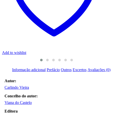
A
Add to wishlist
Informação adicional
Prefácio
Outros
Excertos
Avaliações (0)
Autor:
Carlindo Vieira
Concelho do autor:
Viana do Castelo
Editora