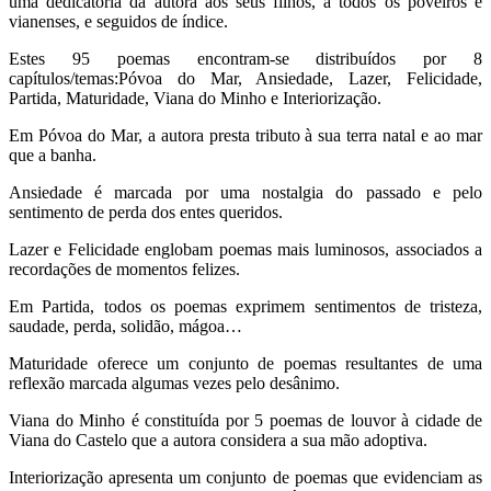
uma dedicatória da autora aos seus filhos, a todos os poveiros e
vianenses, e seguidos de índice.
Estes 95 poemas encontram-se distribuídos por 8
capítulos/temas:Póvoa do Mar, Ansiedade, Lazer, Felicidade,
Partida, Maturidade, Viana do Minho e Interiorização.
Em Póvoa do Mar, a autora presta tributo à sua terra natal e ao mar
que a banha.
Ansiedade é marcada por uma nostalgia do passado e pelo
sentimento de perda dos entes queridos.
Lazer e Felicidade englobam poemas mais luminosos, associados a
recordações de momentos felizes.
Em Partida, todos os poemas exprimem sentimentos de tristeza,
saudade, perda, solidão, mágoa…
Maturidade oferece um conjunto de poemas resultantes de uma
reflexão marcada algumas vezes pelo desânimo.
Viana do Minho é constituída por 5 poemas de louvor à cidade de
Viana do Castelo que a autora considera a sua mão adoptiva.
Interiorização apresenta um conjunto de poemas que evidenciam as