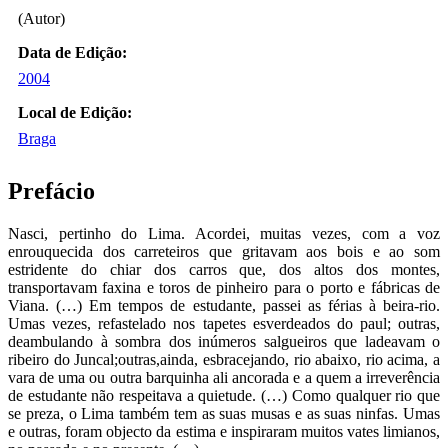
(Autor)
Data de Edição:
2004
Local de Edição:
Braga
Prefácio
Nasci, pertinho do Lima. Acordei, muitas vezes, com a voz
enrouquecida dos carreteiros que gritavam aos bois e ao som
estridente do chiar dos carros que, dos altos dos montes,
transportavam faxina e toros de pinheiro para o porto e fábricas de
Viana. (…) Em tempos de estudante, passei as férias à beira-rio.
Umas vezes, refastelado nos tapetes esverdeados do paul; outras,
deambulando à sombra dos inúmeros salgueiros que ladeavam o
ribeiro do Juncal;outras,ainda, esbracejando, rio abaixo, rio acima, a
vara de uma ou outra barquinha ali ancorada e a quem a irreverência
de estudante não respeitava a quietude. (…) Como qualquer rio que
se preza, o Lima também tem as suas musas e as suas ninfas. Umas
e outras, foram objecto da estima e inspiraram muitos vates limianos,