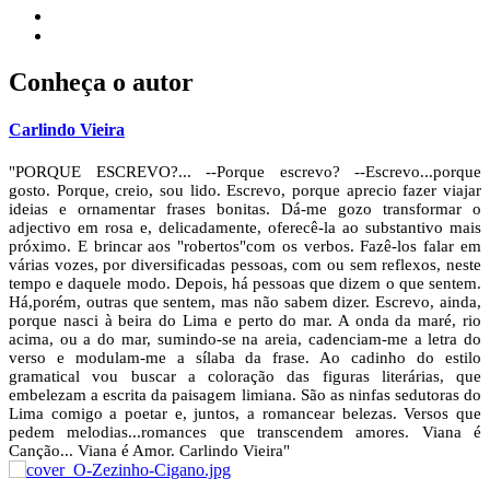
Conheça o autor
Carlindo Vieira
"PORQUE ESCREVO?... --Porque escrevo? --Escrevo...porque
gosto. Porque, creio, sou lido. Escrevo, porque aprecio fazer viajar
ideias e ornamentar frases bonitas. Dá-me gozo transformar o
adjectivo em rosa e, delicadamente, oferecê-la ao substantivo mais
próximo. E brincar aos "robertos"com os verbos. Fazê-los falar em
várias vozes, por diversificadas pessoas, com ou sem reflexos, neste
tempo e daquele modo. Depois, há pessoas que dizem o que sentem.
Há,porém, outras que sentem, mas não sabem dizer. Escrevo, ainda,
porque nasci à beira do Lima e perto do mar. A onda da maré, rio
acima, ou a do mar, sumindo-se na areia, cadenciam-me a letra do
verso e modulam-me a sílaba da frase. Ao cadinho do estilo
gramatical vou buscar a coloração das figuras literárias, que
embelezam a escrita da paisagem limiana. São as ninfas sedutoras do
Lima comigo a poetar e, juntos, a romancear belezas. Versos que
pedem melodias...romances que transcendem amores. Viana é
Canção... Viana é Amor. Carlindo Vieira"