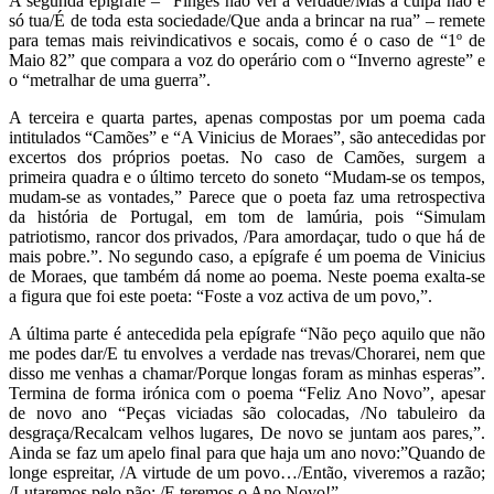
A segunda epígrafe – “Finges não ver a verdade/Mas a culpa não é
só tua/É de toda esta sociedade/Que anda a brincar na rua” – remete
para temas mais reivindicativos e socais, como é o caso de “1º de
Maio 82” que compara a voz do operário com o “Inverno agreste” e
o “metralhar de uma guerra”.
A terceira e quarta partes, apenas compostas por um poema cada
intitulados “Camões” e “A Vinicius de Moraes”, são antecedidas por
excertos dos próprios poetas. No caso de Camões, surgem a
primeira quadra e o último terceto do soneto “Mudam-se os tempos,
mudam-se as vontades,” Parece que o poeta faz uma retrospectiva
da história de Portugal, em tom de lamúria, pois “Simulam
patriotismo, rancor dos privados, /Para amordaçar, tudo o que há de
mais pobre.”. No segundo caso, a epígrafe é um poema de Vinicius
de Moraes, que também dá nome ao poema. Neste poema exalta-se
a figura que foi este poeta: “Foste a voz activa de um povo,”.
A última parte é antecedida pela epígrafe “Não peço aquilo que não
me podes dar/E tu envolves a verdade nas trevas/Chorarei, nem que
disso me venhas a chamar/Porque longas foram as minhas esperas”.
Termina de forma irónica com o poema “Feliz Ano Novo”, apesar
de novo ano “Peças viciadas são colocadas, /No tabuleiro da
desgraça/Recalcam velhos lugares, De novo se juntam aos pares,”.
Ainda se faz um apelo final para que haja um ano novo:”Quando de
longe espreitar, /A virtude de um povo…/Então, viveremos a razão;
/Lutaremos pelo pão; /E teremos o Ano Novo!”.