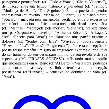
passagem e permanência (cf. “Fado a Viana”, “Cheiro Vianense”),
de ligação entre um tempo histórico e individual (cf. “Tempo”,
“Mudança de Hora”, “Dia Seguinte”). É uma poesia de pendor
confessional (cf. “Vento”, “Brisa de Outono”, “O que não sinto”,
“Sou Eu”), marcada pela melancolia, oscilando entre o excesso da
experiência emocional e física e uma melancolia desolada e solitária
(cf. “Manhãs”, “Abraçada pela morte”, “Revolta”), ora exaltando
uma paixão pura e saudável (cf. “À luz da Ericeira”, “A Lagoa”,
“ser”, “Receita para Amar”) ora clamando uma paixão urgente e
dolorosa (cf. “Sonho com Eros”, “S’ayapo”, “Sobrevivência”,
“Fazes-me falta”, “Passos”, “Fingimentos”) . Por esta concepção de
poesia ressoa também um grito da fragilidade extrema e irredutível
do ser humano, do seu desamparo infinito, da sua revolta e da sua
esperança (“cf. “FRASES SOLTAS”), reflectindo muito daquilo
que encontramos em Al Berto (cf.”Al Berto”). Nesta obra, podemos
ainda encontrar as seguintes linhas temáticas: – concepção
poesia/poeta (cf.”Linhas”); – tentativa de definição de vida (cf.
“Vida”).