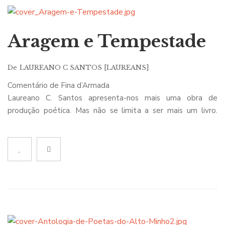
Aragem e Tempestade
De
LAUREANO C SANTOS [LAUREANS]
Comentário de Fina d’Armada
Laureano C. Santos apresenta-nos mais uma obra de
produção poética. Mas não se limita a ser mais um livro.
“Aragem e Tempestade” é um trabalho de alguém mais
amadurecido, com palavras melhor escolhidas, com
mensagens que nunca são vagas, com pensamentos
transformados em poemas visuais.
Ainda ressaltam as preocupações com o mundo, mas
sobressaem os poemas de índole existencial. A morte surge
agora como mais uma limitação à liberdade humana,
liberdade na qual e para a qual vive o poeta.
Tal como a vida e o mundo, este livro parece uma caminhada