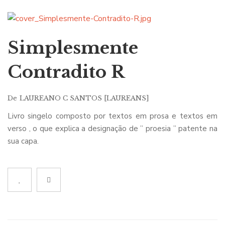
Simplesmente
Contradito R
De
LAUREANO C SANTOS [LAUREANS]
Livro singelo composto por textos em prosa e textos em
verso , o que explica a designação de ” proesia ” patente na
sua capa.
Muitos destes textos são actos de solidariedade para com
variadas causas sociais e para com os homens que sofrem de
injustiças e infelicidades. As palavras servem-lhe menos de
decoração e mais de armas de luta. E é nisto que reside a
sua singularidade – uma obra que revela uma profunda
sensibilidade perante o sofrimento de outrem.