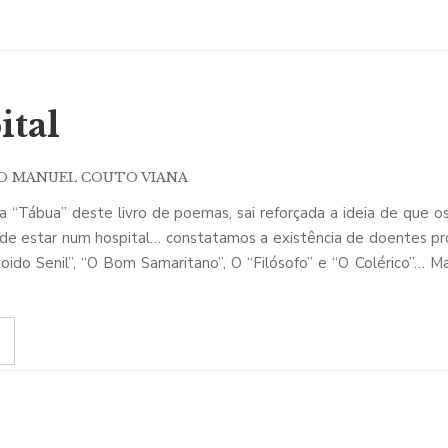
ital
O MANUEL COUTO VIANA
a “Tábua” deste livro de poemas, sai reforçada a ideia de que 
de estar num hospital… constatamos a existência de doentes p
Doido Senil”, “O Bom Samaritano”, O “Filósofo” e “O Colérico”…
ada pela presença de “As Visitas”.
tramos poemas com os títulos “corpo clínico”, “Pessoal de Enfe
al” é o último poema em que é marcante uma postura crítica 
barracão degradado que “tem o chão aos buracos” e onde o poeta