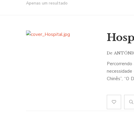
Apenas um resultado
Hosp
De
ANTÓNI
Percorrendo 
necessidade 
Chinês”, “O 
vezes é atenu
Também encon
“O Juízo Fin
máximo pelo 