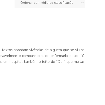
os textos abordam vivências de alguém que se viu na
rovavelmente companheiros de enfermaria, desde “O
 Mas um hospital também é feito de “Dor” que muitas
rmagem e “Pessoal Auxiliar”.
em tom de apelo ao Ministro de Saúde, responsável
 jaz internado.