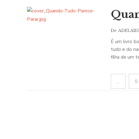
Quan
De
ADELAID
É um livro b
tudo e do nad
filha de um 
conferir o P