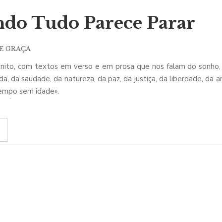
do Tudo Parece Parar
E GRAÇA
onito, com textos em verso e em prosa que nos falam do sonho, 
a, da saudade, da natureza, da paz, da justiça, da liberdade, da
tempo sem idade».
REFÁCIO do livro em comentários/Estudos