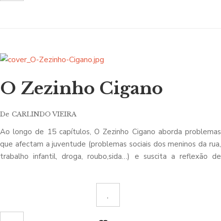
de um tempo passado e dos seus equívocos.
O júri do Prémio Manuel Teixeira Gomes, ao distingui-lo,
considerou Quando o Velho Fauno Sentiu o Empurrão da Morte
«uma escrita delicada, quase etérea e, contudo, forte e profunda»
(In Contracapa do livro)
O Zezinho Cigano
De
CARLINDO VIEIRA
Ao longo de 15 capítulos, O Zezinho Cigano aborda problemas
que afectam a juventude (problemas sociais dos meninos da rua,
trabalho infantil, droga, roubo,sida…) e suscita a reflexão de
quem o lê, no sentido de contribuir para uma maior
consciencialização, passo primordial para que esses problemas
sejam melhor tratados e para que as condicionantes que estão
na sua génese sejam encaradas não como fatalidades
necessárias mas como produto dum certo tipo de sociedade.