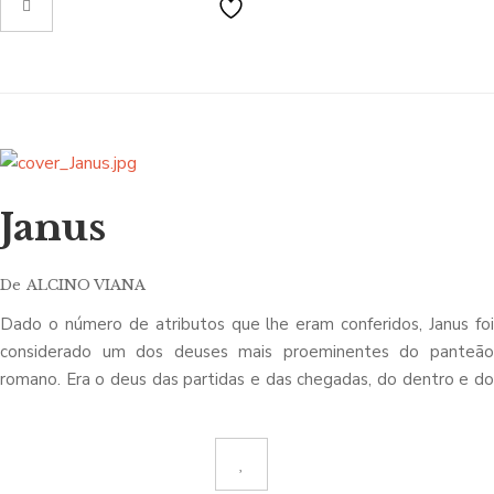
Janus
De
ALCINO VIANA
Dado o número de atributos que lhe eram conferidos, Janus foi
considerado um dos deuses mais proeminentes do panteão
romano. Era o deus das partidas e das chegadas, do dentro e do
fora, do início e do fim, do passado e do futuro… Segundo a
mitologia, governou no Lácio num período de grandes
desenvolvimentos científicos, facto pelo qual passou também a
simbolizar a mudança entre a vida primitiva e a civilização, entre o