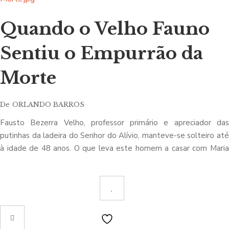
Quando o Velho Fauno
Sentiu o Empurrão da
Morte
De
ORLANDO BARROS
Fausto Bezerra Velho, professor primário e apreciador das
putinhas da ladeira do Senhor do Alívio, manteve-se solteiro até
à idade de 48 anos. O que leva este homem a casar com Maria
do Resgate, 32 anos mais nova? E depois, por que se envolve,
sucessivamente, com mais três criaditas, todas elas mal
ataviadas na sua adolescência, até que um dia a morte lhe faz
sentir o empurrão inevitável?
Desenrolando-se nos anos 30, quando Salazar começava a
algemar a liberdade dos portugueses, esta novela é a memória