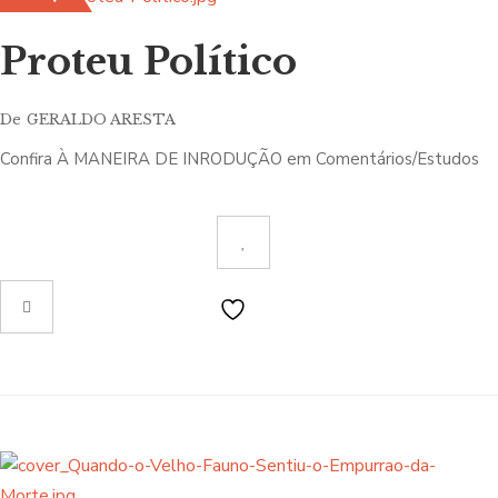
histórias das aventuras do Avô Zé Chicharro e do Faroleiro Ti Jão
que retratam vários episódios da vida de uma comunidade
Proteu Político
piscatória.
De
GERALDO ARESTA
Confira À MANEIRA DE INRODUÇÃO em Comentários/Estudos