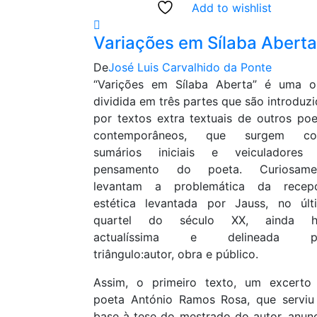
Add to wishlist
Variações em Sílaba Aberta
De
José Luis Carvalhido da Ponte
“Varições em Sílaba Aberta” é uma o
dividida em três partes que são introduz
por textos extra textuais de outros poe
contemporâneos, que surgem c
sumários iniciais e veiculadores
pensamento do poeta. Curiosame
levantam a problemática da recep
estética levantada por Jauss, no últ
quartel do século XX, ainda h
actualíssima e delineada p
triângulo:autor, obra e público.
Assim, o primeiro texto, um excerto
poeta António Ramos Rosa, que serviu
base à tese do mestrado do autor, anunc