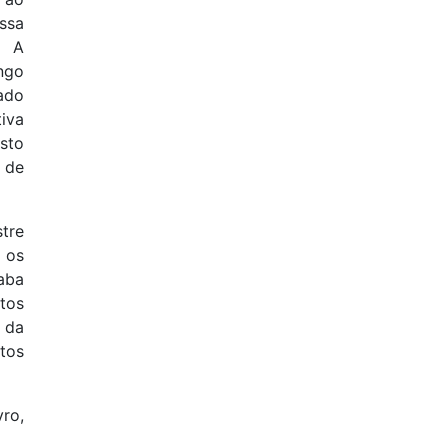
sa
. A
ngo
ado
iva
sto
 de
tre
 os
aba
tos
 da
tos
ro,