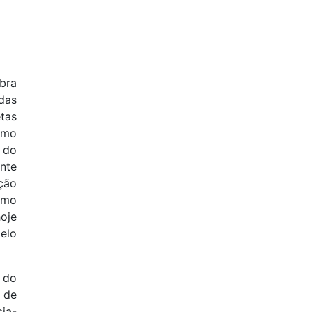
bra
idas
tas
omo
 do
nte
ção
imo
oje
elo
 do
 de
ia-