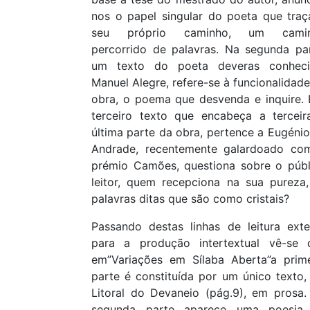
nos o papel singular do poeta que traç
seu próprio caminho, um cami
percorrido de palavras. Na segunda par
um texto do poeta deveras conheci
Manuel Alegre, refere-se à funcionalidad
obra, o poema que desvenda e inquire. 
terceiro texto que encabeça a terceir
última parte da obra, pertence a Eugéni
Andrade, recentemente galardoado co
prémio Camões, questiona sobre o públ
leitor, quem recepciona na sua pureza,
palavras ditas que são como cristais?
Passando destas linhas de leitura exte
para a produção intertextual vê-se 
em”Variações em Sílaba Aberta”a prime
parte é constituída por um único texto,
Litoral do Devaneio (pág.9), em prosa.
segunda parte aparece uma poesia