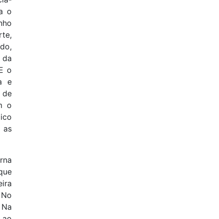
a o
nho
te,
do,
e da
E o
a e
o de
m o
ico
 as
rna
que
ira
 No
 Na
 ao