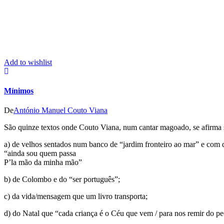
Add to wishlist
Mínimos
De
António Manuel Couto Viana
São quinze textos onde Couto Viana, num cantar magoado, se afirma s
a) de velhos sentados num banco de “jardim fronteiro ao mar” e com q
“ainda sou quem passa
P’la mão da minha mão”
b) de Colombo e do “ser português”;
c) da vida/mensagem que um livro transporta;
d) do Natal que “cada criança é o Céu que vem / para nos remir do p