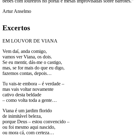
bebes com loureiros no portal e mesas improvisadas sobre barrotes.”
Artur Anselmo
Excertos
EM LOUVOR DE VIANA
Vem daí, anda comigo,
vamos ver Viana, os dois.
Se eu mentir, dás-me o castigo,
mas, se for mais do que eu digo,
fazemos contas, depois…
Tu vais-te embora – é verdade –
mas vais voltar novamente
cativo desta beldade
– como volta toda a gente…
Viana é um jardim florido
de inimitável beleza,
porque Deus – estou convencido –
ou foi mesmo aqui nascido,
ou mora cá, com certeza…