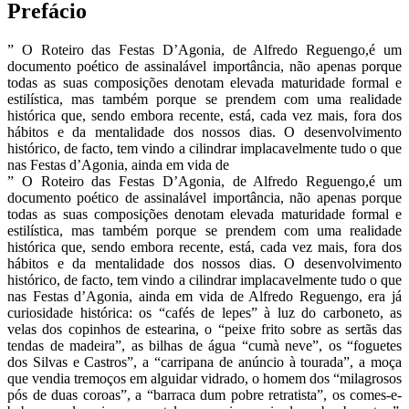
Prefácio
” O Roteiro das Festas D’Agonia, de Alfredo Reguengo,é um
documento poético de assinalável importância, não apenas porque
todas as suas composições denotam elevada maturidade formal e
estilística, mas também porque se prendem com uma realidade
histórica que, sendo embora recente, está, cada vez mais, fora dos
hábitos e da mentalidade dos nossos dias. O desenvolvimento
histórico, de facto, tem vindo a cilindrar implacavelmente tudo o que
nas Festas d’Agonia, ainda em vida de
” O Roteiro das Festas D’Agonia, de Alfredo Reguengo,é um
documento poético de assinalável importância, não apenas porque
todas as suas composições denotam elevada maturidade formal e
estilística, mas também porque se prendem com uma realidade
histórica que, sendo embora recente, está, cada vez mais, fora dos
hábitos e da mentalidade dos nossos dias. O desenvolvimento
histórico, de facto, tem vindo a cilindrar implacavelmente tudo o que
nas Festas d’Agonia, ainda em vida de Alfredo Reguengo, era já
curiosidade histórica: os “cafés de lepes” à luz do carboneto, as
velas dos copinhos de estearina, o “peixe frito sobre as sertãs das
tendas de madeira”, as bilhas de água “cumà neve”, os “foguetes
dos Silvas e Castros”, a “carripana de anúncio à tourada”, a moça
que vendia tremoços em alguidar vidrado, o homem dos “milagrosos
pós de duas coroas”, a “barraca dum pobre retratista”, os comes-e-