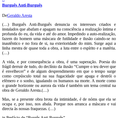
Burguês Anti-Burguês
De
Geraldo Aresta
(…) Burguês Anti-Burguês denuncia os interesses criados e
instalados que abafam e apagam na consciência a realização íntima e
profunda do eu, da vida e até do amor. Impedindo a auto-realização,
fazem do homem uma máscara de futilidade e ilusão caindo-se no
inautêntico e no fora de si, na exterioridade do mim. Surge aqui a
linha mestra de quase toda a obra, a luta entre o espírito e a matéria.
(…)
A vida, e por consequência a obra, é uma superação. Poesia do
frágil derruir de tudo, do declínio da ilusão “Cumpre o teu dever que
é envelhecer” e de algum desprendimento em que o tempo surge
como crepúsculo total na sua fugacidade que apaga e destrói o
efémero e o sonho, igualando os humanos na morte. A morte como
o grande horizonte ou aurora da vida é também um tema central na
obra de Geraldo Aresta.(…)
Mas, se a presente obra brota da intimidade, é de nóms que ela se
ocupa e, por isso, nos abala. Porque nos arranca a máscara e vai
directa às nossas fraquezas. (…)
in Prefácio de “Burgês Anti-Burguês”