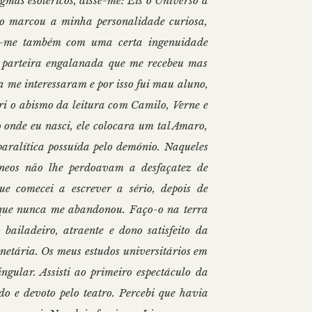
mas esotéricos, disse-me:"Eis o Universo a
Isto marcou a minha personalidade curiosa,
ou-me também com uma certa ingenuidade
m parteira engalanada que me recebeu mas
ca me interessaram e por isso fui mau aluno,
ri o abismo da leitura com Camilo, Verne e
 onde eu nasci, ele colocara um tal Amaro,
aralítica possuída pelo demónio. Naqueles
âneos não lhe perdoavam a desfaçatez de
ue comecei a escrever a sério, depois de
 que nunca me abandonou. Faço-o na terra
ailadeiro, atraente e dono satisfeito da
etária. Os meus estudos universitários em
gular. Assisti ao primeiro espectáculo da
 e devoto pelo teatro. Percebi que havia