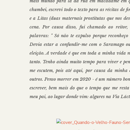
mais mundo para lá da rua em macadame em que
chumbei, escrevi todo o texto para as récitas de 
e a Litas (duas maternais prostitutas que nos 
cena. Por causa disso, fui chamado ao reitor,
palavras: " Só não te expulso porque reconheço 
Devia estar a confundir-me com o Saramago ou
eleição. A verdade é que em toda a minha vida n
tanto. Tenho ainda muito tempo para viver e pen
me escutem, pois até aqui, por causa da minha c
outros. Penso morrer em 2020 - é um número bonit
escrever, bem mais do que o tempo que me resta 
meu pai, ao lugar donde vim: algures na Via Láct