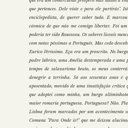
que era um comerciante próspero mas dados a enig
que pertences. Dele viste e para ele partirás". 
enciclopedista, de querer saber tudo. E marc
cósmica de que não me consigo libertar. Foi u
poderia ter sido Rousseau. Os saberes liceais nun
com notas péssimas a Português. Mas cedo descob
Eurico Veríssimo. Eça era um proscrito. No burgo
padre lúbrico, uma Amélia destemperada e uma p
tempos de salazarismo beato, os meus conterr
denegrir a terrinha. Só aos sessentas anos é q
aposentado, movido de uma insatisfação crítica
que adoptei como minha, um burgo altiminhoto b
maior romaria portuguesa. Portuguesa? Não. Plan
Lisboa foram marcados por um acontecimento sin
Comuna "Para Onde is?" que me deixou alucinado