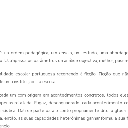
 é, na ordem pedagógica, um ensaio, um estudo, uma abordag
ão. Ultrapassa os parâmetros da análise objectiva, melhor, passa
alidade escolar portuguesa recorrendo à ficção. Ficção que nã
e uma instituição – a escola.
 cada um com origem em acontecimentos concretos, todos eles
apenas relatada. Fugaz, desenquadrado, cada acontecimento con
alística. Dali se parte para o conto propriamente dito, a glosa,
a, então, as suas capacidades heterónimas ganhar forma, a sua fo
aneio.