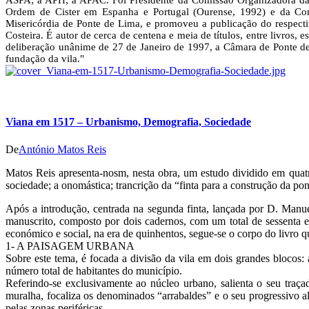
ASPA; a APH; a APAC. Foi Presidente da Comissão Organizadora da
Ordem de Cister em Espanha e Portugal (Ourense, 1992) e da Com
Misericórdia de Ponte de Lima, e promoveu a publicação do respect
Costeira. É autor de cerca de centena e meia de títulos, entre livros, 
deliberação unânime de 27 de Janeiro de 1997, a Câmara de Ponte de
fundação da vila."
Viana em 1517 – Urbanismo, Demografia, Sociedade
De
António Matos Reis
Matos Reis apresenta-nosm, nesta obra, um estudo dividido em quatr
sociedade; a onomástica; trancrição da “finta para a construção da po
Após a introdução, centrada na segunda finta, lançada por D. Manue
manuscrito, composto por dois cadernos, com um total de sessenta e
económico e social, na era de quinhentos, segue-se o corpo do livro q
1- A PAISAGEM URBANA
Sobre este tema, é focada a divisão da vila em dois grandes blocos:
número total de habitantes do município.
Referindo-se exclusivamente ao núcleo urbano, salienta o seu traça
muralha, focaliza os denominados “arrabaldes” e o seu progressivo a
pelas zonas periféricas.