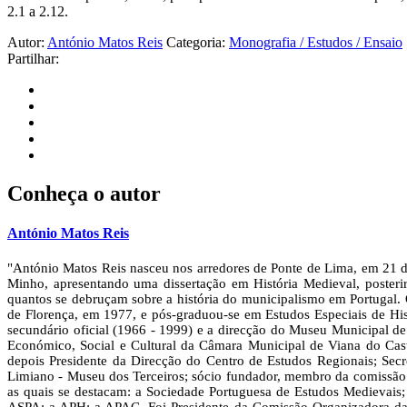
2.1 a 2.12.
Autor:
António Matos Reis
Categoria:
Monografia / Estudos / Ensaio
Partilhar:
Conheça o autor
António Matos Reis
"António Matos Reis nasceu nos arredores de Ponte de Lima, em 21 de
Minho, apresentando uma dissertação em História Medieval, posteri
quantos se debruçam sobre a história do municipalismo em Portugal.
de Florença, em 1977, e pós-graduou-se em Estudos Especiais de Histó
secundário oficial (1966 - 1999) e a direcção do Museu Municipal 
Económico, Social e Cultural da Câmara Municipal de Viana do Cas
depois Presidente da Direcção do Centro de Estudos Regionais; Secre
Limiano - Museu dos Terceiros; sócio fundador, membro da comissão i
as quais se destacam: a Sociedade Portuguesa de Estudos Medie­vai