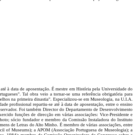
até à data de aposentação. É mestre em História pela Universidade do
gueses". Tal obra veio a tornar-se uma referência obrigatória para
hos na primeira dinastia". Especializou-se em Museologia, na U.I.A.
de profissional repartiu-se até à data de aposentação, entre o ensino
onservador. Foi também Director do Departamento de Desenvolvimento
cido funções de direcção em várias associações: Vice-Presidente e
inhoto; sócio fundador e membro da Comissão Instaladora do Instituto
omens de Letras do Alto Minho. É membro de várias associações, entre
uncil of Museums); a APOM (Associação Portuguesa de Museologia); a