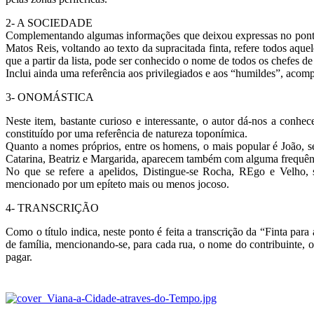
2- A SOCIEDADE
Complementando algumas informações que deixou expressas no ponto a
Matos Reis, voltando ao texto da supracitada finta, refere todos aqu
que a partir da lista, pode ser conhecido o nome de todos os chefes de 
Inclui ainda uma referência aos privilegiados e aos “humildes”, acom
3- ONOMÁSTICA
Neste item, bastante curioso e interessante, o autor dá-nos a conh
constituído por uma referência de natureza toponímica.
Quanto a nomes próprios, entre os homens, o mais popular é João, se
Catarina, Beatriz e Margarida, aparecem também com alguma frequên
No que se refere a apelidos, Distingue-se Rocha, REgo e Velho, 
mencionado por um epíteto mais ou menos jocoso.
4- TRANSCRIÇÃO
Como o título indica, neste ponto é feita a transcrição da “Finta pa
de família, mencionando-se, para cada rua, o nome do contribuinte, o 
pagar.