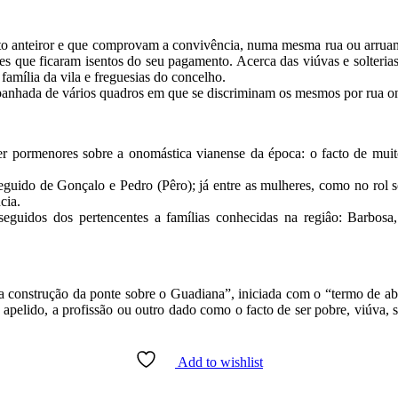
nteiror e que comprovam a convivência, numa mesma rua ou arruamento
eles que ficaram isentos do seu pagamento. Acerca das viúvas e solteria
família da vila e freguesias do concelho.
panhada de vários quadros em que se discriminam os mesmos por rua ond
ecer pormenores sobre a onomástica vianense da época: o facto de mu
guido de Gonçalo e Pedro (Pêro); já entre as mulheres, como no rol s
cia.
seguidos dos pertencentes a famílias conhecidas na regiâo: Barbo
ra a construção da ponte sobre o Guadiana”, iniciada com o “termo de ab
apelido, a profissão ou outro dado como o facto de ser pobre, viúva, so
Add to wishlist