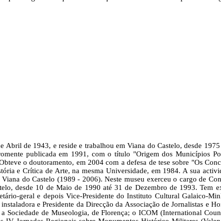
 Abril de 1943, e reside e trabalhou em Viana do Castelo, desde 1975 
romente publicada em 1991, com o título "Origem dos Municípios Portu
 Obteve o doutoramento, em 2004 com a defesa de tese sobre "Os Concel
ria e Crítica de Arte, na mesma Universidade, em 1984. A sua activida
de Viana do Castelo (1989 - 2006). Neste museu exerceu o cargo de C
telo, desde 10 de Maio de 1990 até 31 de Dezembro de 1993. Tem exer
tário-geral e depois Vice-Presidente do Instituto Cultural Galaico‑M
nstaladora e Presidente da Direcção da Associação de Jornalis­tas e H
s; a Sociedade de Museologia, de Florença; o ICOM (International Co