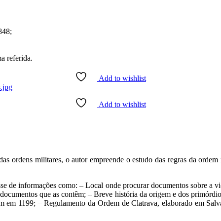
848;
 referida.
Add to wishlist
Add to wishlist
s das ordens militares, o autor empreende o estudo das regras da ordem m
osse de informações como: – Local onde procurar documentos sobre a vid
e documentos que as contêm; – Breve história da origem e dos primórdi
m em 1199; – Regulamento da Ordem de Clatrava, elaborado em Salvater