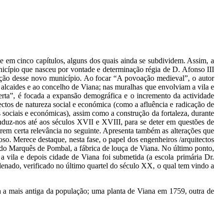
 em cinco capítulos, alguns dos quais ainda se subdividem. Assim, a
nicípio que nasceu por vontade e determinação régia de D. Afonso III
ação desse novo município. Ao focar “A povoação medieval”, o autor
 alcaides e ao concelho de Viana; nas muralhas que envolviam a vila e
rta”, é focada a expansão demográfica e o incremento da actividade
ctos de natureza social e económica (como a afluência e radicação de
 sociais e económicas), assim como a construção da fortaleza, durante
nduz-nos até aos séculos XVII e XVIII, para se deter em questões de
irem certa relevância no seguinte. Apresenta também as alterações que
oso. Merece destaque, nesta fase, o papel dos engenheiros /arquitectos
o do Marquês de Pombal, a fábrica de louça de Viana. No último ponto,
a vila e depois cidade de Viana foi submetida (a escola primária Dr.
denado, verificado no último quartel do século XX, o qual tem vindo a
 a mais antiga da população; uma planta de Viana em 1759, outra de