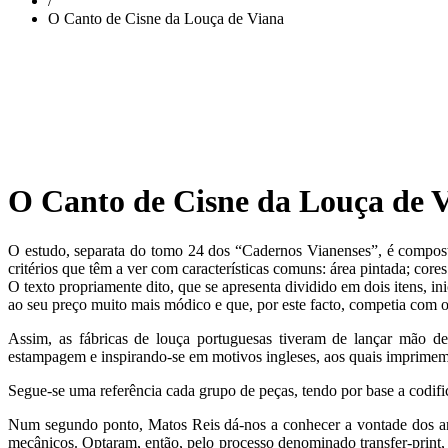
/
O Canto de Cisne da Louça de Viana
O Canto de Cisne da Louça de 
O estudo, separata do tomo 24 dos “Cadernos Vianenses”, é compost
critérios que têm a ver com características comuns: área pintada; core
O texto propriamente dito, que se apresenta dividido em dois itens, ini
ao seu preço muito mais módico e que, por este facto, competia com 
Assim, as fábricas de louça portuguesas tiveram de lançar mão de
estampagem e inspirando-se em motivos ingleses, aos quais imprimem
Segue-se uma referência cada grupo de peças, tendo por base a codific
Num segundo ponto, Matos Reis dá-nos a conhecer a vontade dos art
mecânicos. Optaram, então, pelo processo denominado transfer-print, 