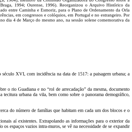
nça, 1984); membro da Comissão Organizadora do Congresso sobre a
Braga, 1994; Ourense, 1996). Reorganizou o Arquivo Histórico da
tuado entre Caminha e Esmoriz, para o Plano de Ordenamento da Orla
nferências, em congressos e colóquios, em Portugal e no estrangeiro. Por
ue no dia 4 de Março do mesmo ano, na sessão solene comemorativa da
do século XVI, com incidência na data de 1517: a paisagem urbana; a
 sobre o rio Guadiana e no “rol de arrecadação” da mesma, documento
e a tecitura urbana da vila, bem como sobre o panorama demográfico,
s acerca do número de famílias que habitam em cada um dos blocos e o
onais aí existentes. Extrapolando as informações para o exterior da
o os espaços vazios intra-muros, se vê na necessidade de se expandir