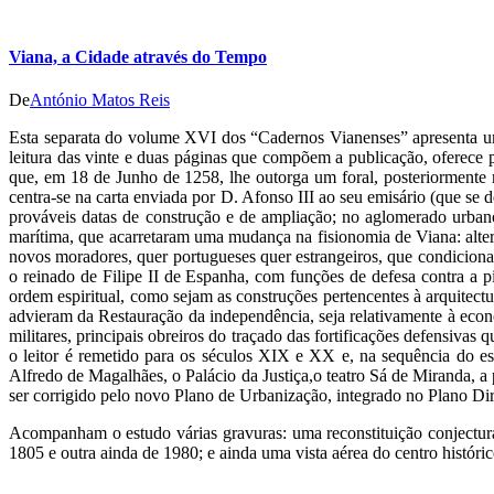
Viana, a Cidade através do Tempo
De
António Matos Reis
Esta separata do volume XVI dos “Cadernos Vianenses” apresenta um 
leitura das vinte e duas páginas que compõem a publicação, oferece 
que, em 18 de Junho de 1258, lhe outorga um foral, posteriormente
centra-se na carta enviada por D. Afonso III ao seu emisário (que se
prováveis datas de construção e de ampliação; no aglomerado urban
marítima, que acarretaram uma mudança na fisionomia de Viana: alter
novos moradores, quer portugueses quer estrangeiros, que condicionar
o reinado de Filipe II de Espanha, com funções de defesa contra a 
ordem espiritual, como sejam as construções pertencentes à arquitect
advieram da Restauração da independência, seja relativamente à econom
militares, principais obreiros do traçado das fortificações defensiv
o leitor é remetido para os séculos XIX e XX e, na sequência do est
Alfredo de Magalhães, o Palácio da Justiça,o teatro Sá de Miranda, a
ser corrigido pelo novo Plano de Urbanização, integrado no Plano Di
Acompanham o estudo várias gravuras: uma reconstituição conjectur
1805 e outra ainda de 1980; e ainda uma vista aérea do centro históri