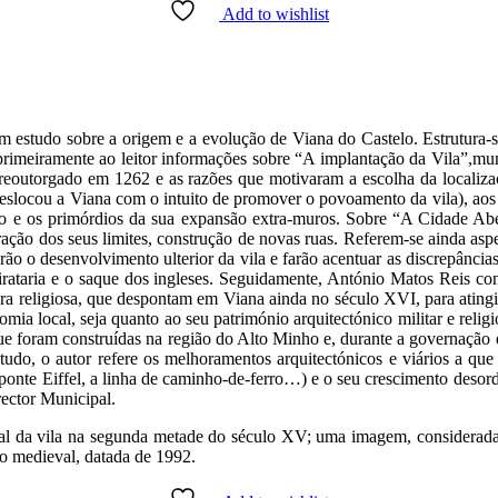
Add to wishlist
estudo sobre a origem e a evolução de Viana do Castelo. Estrutura-se
primeiramente ao leitor informações sobre “A implantação da Vila”,mu
 reoutorgado em 1262 e as razões que motivaram a escolha da localiz
 deslocou a Viana com o intuito de promover o povoamento da vila), aos
o e os primórdios da sua expansão extra-muros. Sobre “A Cidade Abe
ação dos seus limites, construção de novas ruas. Referem-se ainda aspe
ão o desenvolvimento ulterior da vila e farão acentuar as discrepâncias
pirataria e o saque dos ingleses. Seguidamente, António Matos Reis co
ura religiosa, que despontam em Viana ainda no século XVI, para ating
ia local, seja quanto ao seu património arquitectónico militar e religi
as que foram construídas na região do Alto Minho e, durante a governaçã
udo, o autor refere os melhoramentos arquitectónicos e viários a que 
 ponte Eiffel, a linha de caminho-de-ferro…) e o seu crescimento desor
rector Municipal.
al da vila na segunda metade do século XV; uma imagem, considerada
co medieval, datada de 1992.