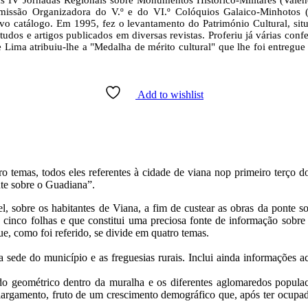
s IV Jornadas Regionais sobre Monumentos Histórico‑Militares (Vale
issão Organizadora do V.º e do VI.º Colóquios Galaico-Minhotos (
ivo catálogo. Em 1995, fez o levantamento do Património Cultural, si
estudos e artigos publicados em diversas revistas. Proferiu já várias co
 Lima atribuiu-lhe a "Medalha de mérito cultural" que lhe foi entreg
Add to wishlist
o temas, todos eles referentes à cidade de viana nop primeiro terço 
nte sobre o Guadiana”.
l, sobre os habitantes de Viana, a fim de custear as obras da ponte
 cinco folhas e que constitui uma preciosa fonte de informação sobr
ue, como foi referido, se divide em quatro temas.
 a sede do município e as freguesias rurais. Inclui ainda informaçõe
do geométrico dentro da muralha e os diferentes aglomaredos populaci
largamento, fruto de um crescimento demográfico que, após ter ocupad